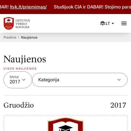
R!
ltvk.lt/priemimas/
Studijuok ČIA ir DABAR! Stojimo paraiš
LT
Pradinis
Naujienos
Naujienos
VISOS NAUJIENOS
Metai
Kategorija
2017
Gruodžio
2017