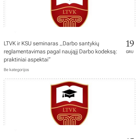
19
LTVK ir KSU seminaras ,,Darbo santykių
reglamentavimas pagal naująjį Darbo kodeksą:
GRU
praktiniai aspektai“
Be kategorijos