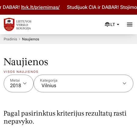
ir DABAR!
ltvk.lt/priemimas/
Studijuok ČIA ir DABAR! Stojim
LT
Pradinis
Naujienos
Naujienos
VISOS NAUJIENOS
Metai
Kategorija
2018
Vilnius
Pagal pasirinktus kriterijus rezultatų rasti
nepavyko.