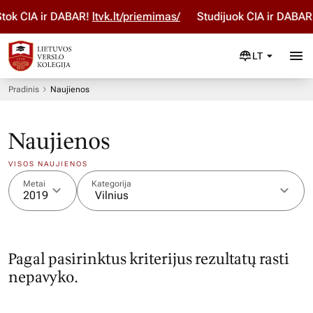
Stok ČIA ir DABAR!
ltvk.lt/priemimas/
Studijuok ČIA ir DABAR
LT
Pradinis
Naujienos
Naujienos
VISOS NAUJIENOS
Metai
Kategorija
2019
Vilnius
Pagal pasirinktus kriterijus rezultatų rasti
nepavyko.