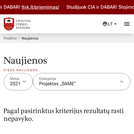
 ir DABAR!
ltvk.lt/priemimas/
Studijuok ČIA ir DABAR! Stojim
LT
Pradinis
Naujienos
Naujienos
VISOS NAUJIENOS
Metai
Kategorija
2021
Projektas „SAME”
Pagal pasirinktus kriterijus rezultatų rasti
nepavyko.