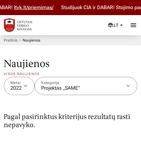
DABAR!
ltvk.lt/priemimas/
Studijuok ČIA ir DABAR! Stojimo pa
LT
Pradinis
Naujienos
Naujienos
VISOS NAUJIENOS
Metai
Kategorija
2022
Projektas „SAME”
Pagal pasirinktus kriterijus rezultatų rasti
nepavyko.