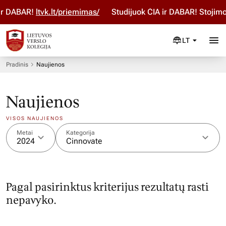
 ir DABAR!
ltvk.lt/priemimas/
Studijuok ČIA ir DABAR! Stojim
LT
Pradinis
Naujienos
Naujienos
VISOS NAUJIENOS
Metai
Kategorija
2024
Cinnovate
Pagal pasirinktus kriterijus rezultatų rasti
nepavyko.