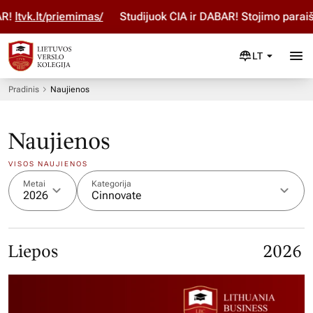
.lt/priemimas/
Studijuok ČIA ir DABAR! Stojimo paraišką p
LT
Pradinis
Naujienos
Naujienos
VISOS NAUJIENOS
Metai
Kategorija
2026
Cinnovate
Liepos
2026