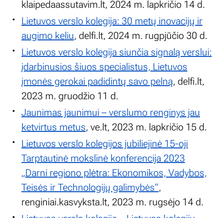
klaipedaassutavim.lt, 2024 m. lapkričio 14 d.
Lietuvos verslo kolegija: 30 metų inovacijų ir
augimo keliu
, delfi.lt, 2024 m. rugpjūčio 30 d.
Lietuvos verslo kolegija siunčia signalą verslui:
įdarbinusios šiuos specialistus, Lietuvos
įmonės gerokai padidintų savo pelną
, delfi.lt,
2023 m. gruodžio 11 d.
Jaunimas jaunimui – verslumo renginys jau
ketvirtus metus
, ve.lt, 2023 m. lapkričio 15 d.
Lietuvos verslo kolegijos jubiliejinė 15-oji
Tarptautinė mokslinė konferencija 2023
„Darni regiono plėtra: Ekonomikos, Vadybos,
Teisės ir Technologijų galimybės“
,
renginiai.kasvyksta.lt, 2023 m. rugsėjo 14 d.