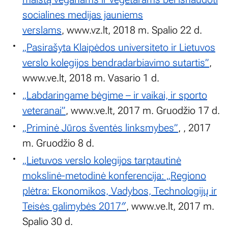
socialines medijas jauniems
verslams
, www.vz.lt, 2018 m. Spalio 22 d.
„Pasirašyta Klaipėdos universiteto ir Lietuvos
verslo kolegijos bendradarbiavimo sutartis”
,
www.ve.lt, 2018 m. Vasario 1 d.
„Labdaringame bėgime – ir vaikai, ir sporto
veteranai”
, www.ve.lt, 2017 m. Gruodžio 17 d.
„Priminė Jūros šventės linksmybes”
, , 2017
m. Gruodžio 8 d.
„Lietuvos verslo kolegijos tarptautinė
mokslinė-metodinė konferencija: „Regiono
plėtra: Ekonomikos, Vadybos, Technologijų ir
Teisės galimybės 2017″
, www.ve.lt, 2017 m.
Spalio 30 d.