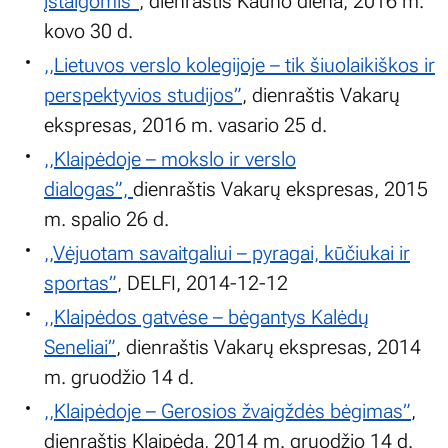
įstaigomis”
, dienraštis Kauno diena, 2016 m.
kovo 30 d.
,,Lietuvos verslo kolegijoje – tik šiuolaikiškos ir
perspektyvios studijos”
, dienraštis Vakarų
ekspresas, 2016 m. vasario 25 d.
,,Klaipėdoje – mokslo ir verslo
dialogas”,
dienraštis Vakarų ekspresas, 2015
m. spalio 26 d.
,,Vėjuotam savaitgaliui – pyragai, kūčiukai ir
sportas”
, DELFI, 2014-12-12
,,Klaipėdos gatvėse – bėgantys Kalėdų
Seneliai”
, dienraštis Vakarų ekspresas, 2014
m. gruodžio 14 d.
,,Klaipėdoje – Gerosios žvaigždės bėgimas”
,
dienraštis Klaipėda, 2014 m. gruodžio 14 d.