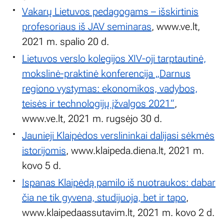
Vakarų Lietuvos pedagogams – išskirtinis
profesoriaus iš JAV seminaras
, www.ve.lt,
2021 m. spalio 20 d.
Lietuvos verslo kolegijos XIV-oji tarptautinė,
mokslinė-praktinė konferencija „Darnus
regiono vystymas: ekonomikos, vadybos,
teisės ir technologijų įžvalgos 2021“
,
www.ve.lt, 2021 m. rugsėjo 30 d.
Jaunieji Klaipėdos verslininkai dalijasi sėkmės
istorijomis
, www.klaipeda.diena.lt, 2021 m.
kovo 5 d.
Ispanas Klaipėdą pamilo iš nuotraukos: dabar
čia ne tik gyvena, studijuoja, bet ir tapo
,
www.klaipedaassutavim.lt, 2021 m. kovo 2 d.