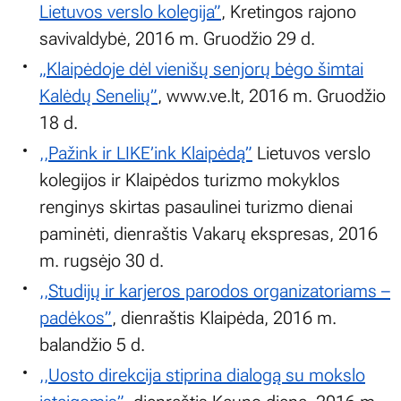
Lietuvos verslo kolegija”
, Kretingos rajono
savivaldybė, 2016 m. Gruodžio 29 d.
„Klaipėdoje dėl vienišų senjorų bėgo šimtai
Kalėdų Senelių”
, www.ve.lt, 2016 m. Gruodžio
18 d.
,,Pažink ir LIKE’ink Klaipėdą”
Lietuvos verslo
kolegijos ir Klaipėdos turizmo mokyklos
renginys skirtas pasaulinei turizmo dienai
paminėti, dienraštis Vakarų ekspresas, 2016
m. rugsėjo 30 d.
,,Studijų ir karjeros parodos organizatoriams –
padėkos”
, dienraštis Klaipėda, 2016 m.
balandžio 5 d.
,,Uosto direkcija stiprina dialogą su mokslo