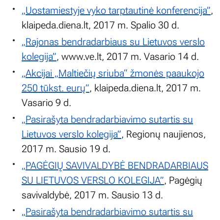
„Uostamiestyje vyko tarptautinė konferencija”
,
klaipeda.diena.lt, 2017 m. Spalio 30 d.
„Rajonas bendradarbiaus su Lietuvos verslo
kolegija”
, www.ve.lt, 2017 m. Vasario 14 d.
„Akcijai „Maltiečių sriuba“ žmonės paaukojo
250 tūkst. eurų”
, klaipeda.diena.lt, 2017 m.
Vasario 9 d.
„Pasirašyta bendradarbiavimo sutartis su
Lietuvos verslo kolegija”
, Regionų naujienos,
2017 m. Sausio 19 d.
„PAGĖGIŲ SAVIVALDYBĖ BENDRADARBIAUS
SU LIETUVOS VERSLO KOLEGIJA”
, Pagėgių
savivaldybė, 2017 m. Sausio 13 d.
„Pasirašyta bendradarbiavimo sutartis su