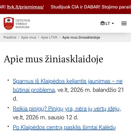
ltvk.lt/priemimas/
Studijuok ČIA ir DABAR! Stojimo paraišk
LT
Pradinis
Apie mus
Apie LTVK
Apie mus žiniasklaidoje
Apie mus žiniasklaidoje
Sparnus iš Klaipėdos keliantis jaunimas – ne
būtinai problema
, ve.lt, 2026 m. balandžio 21
d.
Reikia pinigų? Pinigų yra, nėra jų vertų idėjų
,
ve.lt, 2026 m. sausio 12 d.
Po Klaipėdos centrą pasklis šimtai Kalėdų