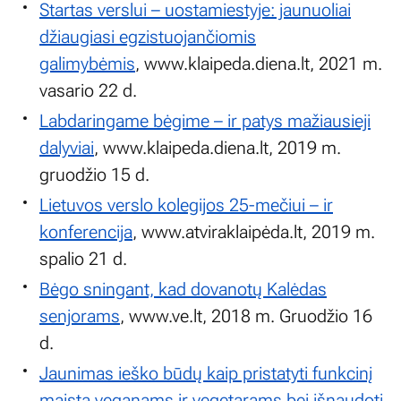
Startas verslui – uostamiestyje: jaunuoliai
džiaugiasi egzistuojančiomis
galimybėmis
, www.klaipeda.diena.lt, 2021 m.
vasario 22 d.
Labdaringame bėgime – ir patys mažiausieji
dalyviai
, www.klaipeda.diena.lt, 2019 m.
gruodžio 15 d.
Lietuvos verslo kolegijos 25-mečiui – ir
konferencija
, www.atviraklaipėda.lt, 2019 m.
spalio 21 d.
Bėgo sningant, kad dovanotų Kalėdas
senjorams
, www.ve.lt, 2018 m. Gruodžio 16
d.
Jaunimas ieško būdų kaip pristatyti funkcinį
maistą veganams ir vegetarams bei išnaudoti