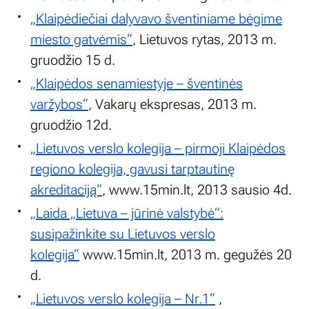
„Klaipėdiečiai dalyvavo šventiniame bėgime
miesto gatvėmis“
, Lietuvos rytas, 2013 m.
gruodžio 15 d.
„Klaipėdos senamiestyje – šventinės
varžybos“
, Vakarų ekspresas, 2013 m.
gruodžio 12d.
„Lietuvos verslo kolegija – pirmoji Klaipėdos
regiono kolegija, gavusi tarptautinę
akreditaciją“
, www.15min.lt, 2013 sausio 4d.
„Laida „Lietuva – jūrinė valstybė“:
susipažinkite su Lietuvos verslo
kolegija“
www.15min.lt, 2013 m. gegužės 20
d.
„Lietuvos verslo kolegija – Nr.1“
,