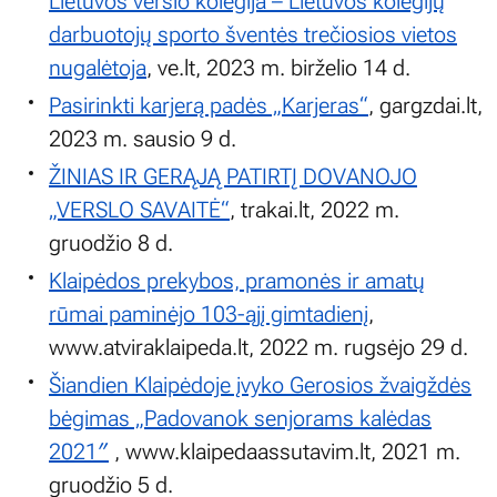
Lietuvos verslo kolegija – Lietuvos kolegijų
darbuotojų sporto šventės trečiosios vietos
nugalėtoja
, ve.lt, 2023 m. birželio 14 d.
Pasirinkti karjerą padės „Karjeras“
, gargzdai.lt,
2023 m. sausio 9 d.
ŽINIAS IR GERĄJĄ PATIRTĮ DOVANOJO
„VERSLO SAVAITĖ“
, trakai.lt, 2022 m.
gruodžio 8 d.
Klaipėdos prekybos, pramonės ir amatų
rūmai paminėjo 103-ąjį gimtadienį
,
www.atviraklaipeda.lt, 2022 m. rugsėjo 29 d.
Šiandien Klaipėdoje įvyko Gerosios žvaigždės
bėgimas „Padovanok senjorams kalėdas
2021″
, www.klaipedaassutavim.lt, 2021 m.
gruodžio 5 d.