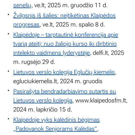
senelių
, ve.lt, 2025 m. gruodžio 11 d.
Žvilgsnis iš šalies: neįtikėtinas Klaipėdos
progresas
, ve.lt, 2025 m. spalio 8 d.
Klaipėdoje – tarptautinė konferencija apie
tvarią ateitį: nuo žaliojo kurso iki dirbtinio
intelekto vaidmens lyderystėje
, delfi.lt, 2025
m. rugsėjo 29 d.
Lietuvos verslo kolegija Eglučių kiemelis
,
egluciukiemelis.lt, 2024 m. gruodis
Pasirašyta bendradarbiavimo sutartis su
Lietuvos verslo kolegija
, www.klaipedosfm.lt,
2024 m. lapkričio 15 d.
Klaipėdoje vyks kalėdinis bėgimas
„Padovanok Senjorams Kalėdas”
,