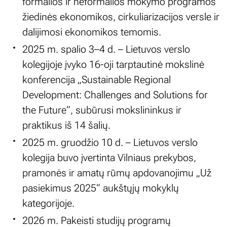
formalios ir neformalios mokymo programos
žiedinės ekonomikos, cirkuliarizacijos versle ir
dalijimosi ekonomikos temomis.
2025 m. spalio 3–4 d. – Lietuvos verslo
kolegijoje įvyko 16-oji tarptautinė mokslinė
konferencija „Sustainable Regional
Development: Challenges and Solutions for
the Future“, subūrusi mokslininkus ir
praktikus iš 14 šalių.
2025 m. gruodžio 10 d. – Lietuvos verslo
kolegija buvo įvertinta Vilniaus prekybos,
pramonės ir amatų rūmų apdovanojimu „Už
pasiekimus 2025“ aukštųjų mokyklų
kategorijoje.
2026 m. Pakeisti studijų programų