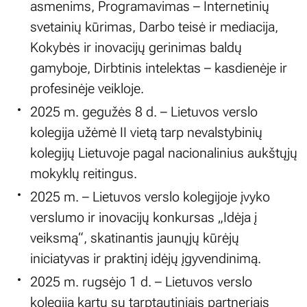
asmenims, Programavimas – Internetinių
svetainių kūrimas, Darbo teisė ir mediacija,
Kokybės ir inovacijų gerinimas baldų
gamyboje, Dirbtinis intelektas – kasdienėje ir
profesinėje veikloje.
2025 m. gegužės 8 d. – Lietuvos verslo
kolegija užėmė II vietą tarp nevalstybinių
kolegijų Lietuvoje pagal nacionalinius aukštųjų
mokyklų reitingus.
2025 m. – Lietuvos verslo kolegijoje įvyko
verslumo ir inovacijų konkursas „Idėja į
veiksmą“, skatinantis jaunųjų kūrėjų
iniciatyvas ir praktinį idėjų įgyvendinimą.
2025 m. rugsėjo 1 d. – Lietuvos verslo
kolegija kartu su tarptautiniais partneriais