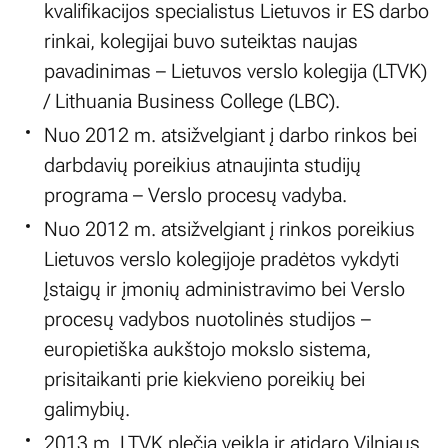
kvalifikacijos specialistus Lietuvos ir ES darbo
rinkai, kolegijai buvo suteiktas naujas
pavadinimas – Lietuvos verslo kolegija (LTVK)
/ Lithuania Business College (LBC).
Nuo 2012 m. atsižvelgiant į darbo rinkos bei
darbdavių poreikius atnaujinta studijų
programa – Verslo procesų vadyba.
Nuo 2012 m. atsižvelgiant į rinkos poreikius
Lietuvos verslo kolegijoje pradėtos vykdyti
Įstaigų ir įmonių administravimo bei Verslo
procesų vadybos nuotolinės studijos –
europietiška aukštojo mokslo sistema,
prisitaikanti prie kiekvieno poreikių bei
galimybių.
2013 m. LTVK plečia veiklą ir atidaro Vilniaus