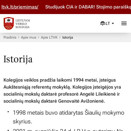
.lt/priemimas/
Studijuok ČIA ir DABAR! Stojimo paraišką pi
LT
Pradinis
Apie mus
Apie LTVK
Istorija
Istorija
Kolegijos veiklos pradžia laikomi 1994 metai, įsteigus
Aukštesniąją referentų mokyklą. Kolegijos įsteigėjos yra
socialinių mokslų daktarė profesorė Angelė Lileikienė ir
socialinių mokslų daktarė Genovaitė Avižonienė.
1998 metais buvo atidarytas Šiaulių mokymo
skyrius.