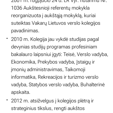
2001 m. rugpjūčio 24 d. LR Vyr. nutarimu Nr.
1036 Aukštesnioji referentų mokykla
reorganizuota į aukštąją mokyklą, kuriai
suteiktas Vakarų Lietuvos verslo kolegijos
pavadinimas.
2010 m. Kolegija jau vykdė studijas pagal
devynias studijų programas profesiniam
bakalauro laipsniui įgyti: Teisė, Verslo vadyba,
Ekonomika, Prekybos vadyba, Įstaigų ir
įmonių administravimas, Taikomoji
informatika, Rekreacijos ir turizmo verslo
vadyba, Statybos verslo vadyba, Buhalterinė
apskaita.
2012 m. atsižvelgus į kolegijos plėtrą ir
strateginius tikslus, rengti aukštos