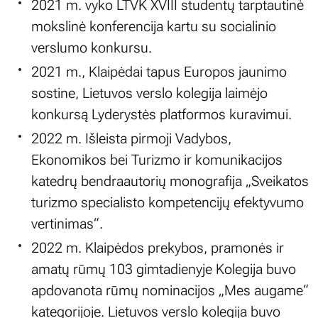
2021 m. vyko LTVK XVIII studentų tarptautinė
mokslinė konferencija kartu su socialinio
verslumo konkursu.
2021 m., Klaipėdai tapus Europos jaunimo
sostine, Lietuvos verslo kolegija laimėjo
konkursą Lyderystės platformos kuravimui.
2022 m. Išleista pirmoji Vadybos,
Ekonomikos bei Turizmo ir komunikacijos
katedrų bendraautorių monografija „Sveikatos
turizmo specialisto kompetencijų efektyvumo
vertinimas“.
2022 m. Klaipėdos prekybos, pramonės ir
amatų rūmų 103 gimtadienyje Kolegija buvo
apdovanota rūmų nominacijos „Mes augame“
kategorijoje. Lietuvos verslo kolegija buvo