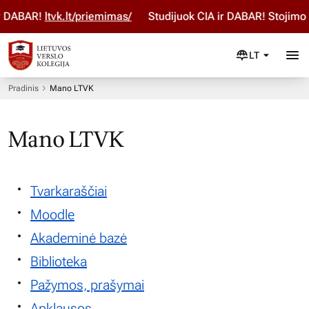
ir DABAR!
ltvk.lt/priemimas/
Studijuok ČIA ir DABAR! Stojimo
LT
Pradinis
Mano LTVK
Mano LTVK
Tvarkaraščiai
Moodle
Akademinė bazė
Biblioteka
Pažymos, prašymai
Apklausos