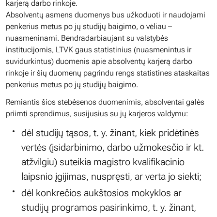
karjerą darbo rinkoje.
Absolventų asmens duomenys bus užkoduoti ir naudojami
penkerius metus po jų studijų baigimo, o vėliau –
nuasmeninami. Bendradarbiaujant su valstybės
institucijomis, LTVK gaus statistinius (nuasmenintus ir
suvidurkintus) duomenis apie absolventų karjerą darbo
rinkoje ir šių duomenų pagrindu rengs statistines ataskaitas
penkerius metus po jų studijų baigimo.
Remiantis šios stebėsenos duomenimis, absolventai galės
priimti sprendimus, susijusius su jų karjeros valdymu:
dėl studijų tąsos, t. y. žinant, kiek pridėtinės
vertės (įsidarbinimo, darbo užmokesčio ir kt.
atžvilgiu) suteikia magistro kvalifikacinio
laipsnio įgijimas, nuspręsti, ar verta jo siekti;
dėl konkrečios aukštosios mokyklos ar
studijų programos pasirinkimo, t. y. žinant,