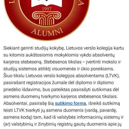
Siekiant gerinti studijų kokybę, Lietuvos verslo kolegija kartu
su kitomis aukštosiomis mokyklomis vykdo absolventų
karjeros stebėseną. Stebėsenos tikslas – įvertinti mokslo ir
studijų sistemos atitiktį visuomenės ir ūkio poreikiams.
Šiuo tikslu Lietuvos verslo kolegijos absolventams (LTVK),
pasirašant registracijos žurnale dėl diplomo ir diplomo
priedėlio išdavimo, bus pateiktas pasirašyti sutikimas dėl
asmens duomenų tvarkymo karjeros stebėsenos tikslais.
Absolventai, pasirašę šią
sutikimo formą
, išreikš sutikimą
leisti LTVK tvarkyti jų asmens duomenis (vardą, pavardę,
asmens kodą) tam, kad iš valstybės informacinių sistemų ir
(ar) valstybinių ir žinybinių registrų gautų duomenis apie jų