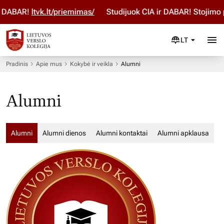
r DABAR!
ltvk.lt/priemimas/
Studijuok ČIA ir DABAR! Stojimo 
LT
Pradinis
Apie mus
Kokybė ir veikla
Alumni
Alumni
Alumni
Alumni dienos
Alumni kontaktai
Alumni apklausa