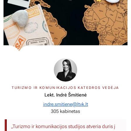
TURIZMO IR KOMUNIKACIJOS KATEDROS VEDĖJA
Lekt. Indrė Šmitienė
indre.smitiene@ltvk.lt
305 kabinetas
„Turizmo ir komunikacijos studijos atveria duris į