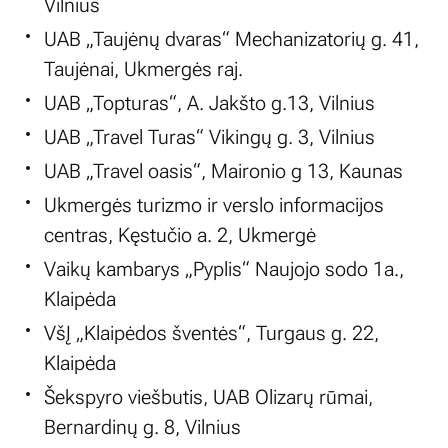
Vilnius
UAB „Taujėnų dvaras“ Mechanizatorių g. 41,
Taujėnai, Ukmergės raj.
UAB „Topturas“, A. Jakšto g.13, Vilnius
UAB „Travel Turas“ Vikingų g. 3, Vilnius
UAB „Travel oasis“, Maironio g 13, Kaunas
Ukmergės turizmo ir verslo informacijos
centras, Kęstučio a. 2, Ukmergė
Vaikų kambarys „Pyplis“ Naujojo sodo 1a.,
Klaipėda
VšĮ „Klaipėdos šventės“, Turgaus g. 22,
Klaipėda
Šekspyro viešbutis, UAB Olizarų rūmai,
Bernardinų g. 8, Vilnius