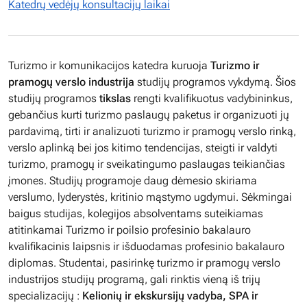
Katedrų vedėjų konsultacijų laikai
Turizmo ir komunikacijos katedra kuruoja
Turizmo ir
pramogų verslo industrija
studijų programos vykdymą. Šios
studijų programos
tikslas
rengti kvalifikuotus vadybininkus,
gebančius kurti turizmo paslaugų paketus ir organizuoti jų
pardavimą, tirti ir analizuoti turizmo ir pramogų verslo rinką,
verslo aplinką bei jos kitimo tendencijas, steigti ir valdyti
turizmo, pramogų ir sveikatingumo paslaugas teikiančias
įmones. Studijų programoje daug dėmesio skiriama
verslumo, lyderystės, kritinio mąstymo ugdymui. Sėkmingai
baigus studijas, kolegijos absolventams suteikiamas
atitinkamai Turizmo ir poilsio profesinio bakalauro
kvalifikacinis laipsnis ir išduodamas profesinio bakalauro
diplomas. Studentai, pasirinkę turizmo ir pramogų verslo
industrijos studijų programą, gali rinktis vieną iš trijų
specializacijų :
Kelionių ir ekskursijų vadyba, SPA ir