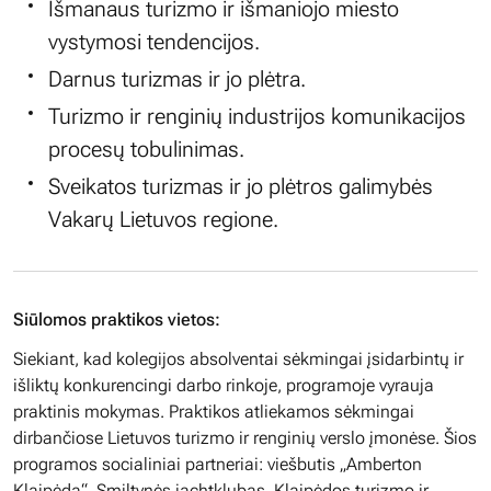
Išmanaus turizmo ir išmaniojo miesto
vystymosi tendencijos.
Darnus turizmas ir jo plėtra.
Turizmo ir renginių industrijos komunikacijos
procesų tobulinimas.
Sveikatos turizmas ir jo plėtros galimybės
Vakarų Lietuvos regione.
Siūlomos praktikos vietos:
Siekiant, kad kolegijos absolventai sėkmingai įsidarbintų ir
išliktų konkurencingi darbo rinkoje, programoje vyrauja
praktinis mokymas. Praktikos atliekamos sėkmingai
dirbančiose Lietuvos turizmo ir renginių verslo įmonėse. Šios
programos socialiniai partneriai:
viešbutis „Amberton
Klaipėda“, Smiltynės jachtklubas, Klaipėdos turizmo ir