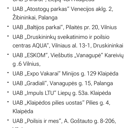
UAB „Atostogų parkas“ Venecijos aklg. 2,
Žibininkai, Palanga
UAB „Baltijos parkai“, Pilaitės pr. 20, Vilnius
UAB „Druskininkų sveikatinimo ir poilsio
centras AQUA“, Vilniaus al. 13-1, Druskininkai
UAB „ESKOM“, Viešbutis „Vanagupė“ Kareivių
g .6 Vilnius,
UAB „Expo Vakarai“ Minijos g. 129 Klaipėda
UAB „Gradiali“, Vanagupės g. 15, Palanga
UAB „Impuls LTU“ Liepų g. 53a. Klaipėda
UAB „Klaipėdos pilies uostas“ Pilies g. 4,
Klaipėda
UAB „Poilsis ir mes“, A. Goštauto g. 8-206,