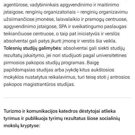
agentūrose, vadybininkais apgyvendinimo ir maitinimo
įstaigose, renginių organizatoriais – renginių organizavimu
užsiimančiose įmonėse, laisvalaikio ir pramogų centruose,
apgyvendinimo įstaigose, SPA ir sveikatingumo paslaugas
teikiančiuose centruose, o taip pat iniciatyvūs ir verslūs
absolventai gali patys įkurti įmonę ir verstis šia veikla.
Tolesnių studijų galimybės
: absolventai gali siekti studijų
rezultatų įskaitymo, jei nori studijuoti pagal universitetines
pirmosios pakopos studijų programas. Baigę
papildomąsias studijas arba įvykdę kitus aukštosios
mokyklos nustatytus reikalavimus, turi teisę stoti į antrosios
pakopos magistrantūros studijas.
Turizmo ir komunikacijos katedros dėstytojai atlieka
tyrimus ir publikuoja tyrimų rezultatus šiose socialinių
mokslų kryptyse: