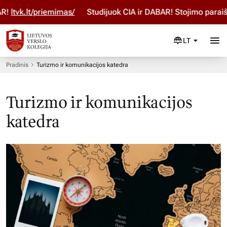
tvk.lt/priemimas/
Studijuok ČIA ir DABAR! Stojimo paraišką
LT
Pradinis
Turizmo ir komunikacijos katedra
Turizmo ir komunikacijos
katedra