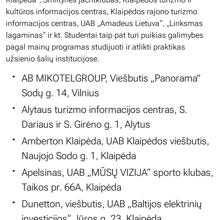
kultūros informacijos centras, Klaipėdos rajono turizmo
informacijos centras, UAB „Amadeus Lietuva“, „Linksmas
lagaminas“ ir kt
. Studentai taip pat turi puikias galimybes
pagal mainų programas studijuoti ir atlikti praktikas
užsienio šalių institucijose.
AB MIKOTELGROUP, Viešbutis „Panorama”
Sodų g. 14, Vilnius
Alytaus turizmo informacijos centras, S.
Dariaus ir S. Girėno g. 1, Alytus
Amberton Klaipėda, UAB Klaipėdos viešbutis,
Naujojo Sodo g. 1, Klaipėda
Apelsinas, UAB „MŪSŲ VIZIJA“ sporto klubas,
Taikos pr. 66A, Klaipėda
Dunetton, viešbutis, UAB „Baltijos elektrinių
investicijos“ Jūros g. 23, Klaipėda