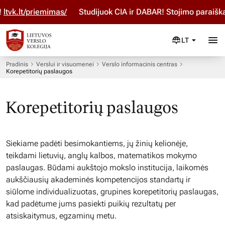
vk.lt/priemimas/
Studijuok ČIA ir DABAR! Stojimo paraišką 
LT
Pradinis
Verslui ir visuomenei
Verslo informacinis centras
Korepetitorių paslaugos
Korepetitorių paslaugos
Siekiame padėti besimokantiems, jų žinių kelionėje,
teikdami lietuvių, anglų kalbos, matematikos mokymo
paslaugas. Būdami aukštojo mokslo institucija, laikomės
aukščiausių akademinės kompetencijos standartų ir
siūlome individualizuotas, grupines korepetitorių paslaugas,
kad padėtume jums pasiekti puikių rezultatų per
atsiskaitymus, egzaminų metu.