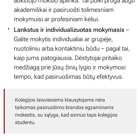
aukštojo mokslo aplinka. Tai puiki proga augti
akademiškai ir pasiruošti tolimesniam
mokymuisi ar profesiniam keliui.
Lankstus ir individualizuotas mokymasis
–
Galite mokytis individualiai ar grupėje,
nuotoliniu arba kontaktiniu būdu – pagal tai,
kaip jums patogiausia. Dėstytojai pritaiko
medžiagą prie jūsų žinių lygio ir mokymosi
tempo, kad pasiruošimas būtų efektyvus.
Kolegijos laisviesiems klausytojams nėra
taikomas pasiruošimo brandos egzaminams
mokestis, su sąlyga, kad asmuo taps kolegijos
studentu.