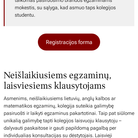
taikomas pasiruošimo brandos egzaminams
mokestis, su sąlyga, kad asmuo taps kolegijos
studentu.
Registracijos forma
Neišlaikiusiems egzaminų,
laisviesiems klausytojams
Asmenims, neišlaikiusiems lietuvių, anglų kalbos ar
matematikos egzaminų, kolegija suteikia galimybę
pasiruošti ir laikyti egzaminus pakartotinai. Taip pat siūlome
unikalią galimybę tapti kolegijos laisvuoju klausytoju –
dalyvauti paskaitose ir gauti papildomą pagalbą per
individualias konsultacijas su dėstytojais. Laisvieji