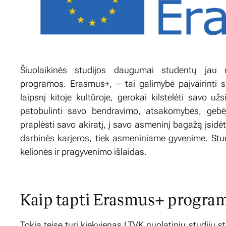
Šiuolaikinės studijos daugumai studentų jau
programos. Erasmus+, – tai galimybė paįvairinti s
laipsnį kitoje kultūroje, gerokai kilstelėti savo už
patobulinti savo bendravimo, atsakomybės, gebėj
praplėsti savo akiratį, į savo asmeninį bagažą įsidėti
darbinės karjeros, tiek asmeniniame gyvenime. Stud
kelionės ir pragyvenimo išlaidas.
Kaip tapti Erasmus+ program
Tokią teisę turi kiekvienas LTVK nuolatinių studijų s