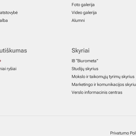
Foto galerija
atstovybė
Video galerija
galba
Alumni
autiškumas
Skyriai
+
IB “Biurometa”
iai ryšiai
Studijų skyrius
Mokslo ir taikomųjų tyrimų skyrius
Marketingo ir komunikacijos skyri
Verslo informacinis centras
Privatumo Poli