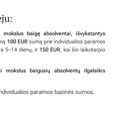
ju:
i mokslus baigę absolventai, išvykstantys
omą
100 EUR
sumą prie individualios paramos
yra 5–14 dienų, ir
150 EUR
, kai šio laikotarpio
i mokslus baigusių absolventų ilgalaikis
ndividualios paramos bazinės sumos.