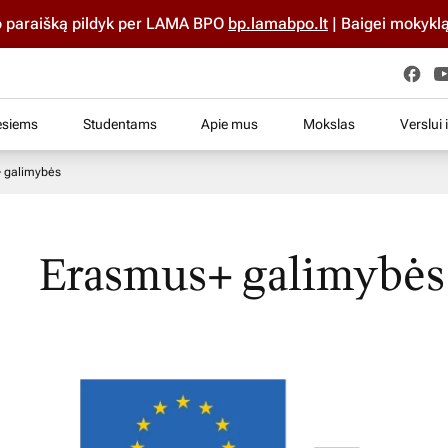
raišką pildyk per LAMA BPO
bp.lamabpo.lt
| Baigei mokyklą iki
esiems
Studentams
Apie mus
Mokslas
Verslui 
 galimybės
Erasmus+ galimybės