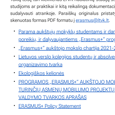
studijoms ar praktikai ir kitą reikalingą dokumentacij
sudalyvauti atrankoje. Paraiškų originalus pristat
skenuotas formas PDF formatu į
erasmus@ltvk.lt
.
Parama aukštųjų mokyklų studentams ir darb
poreikių, ir dalyvaujantiems „Erasmus+“ p
„Erasmus+“ aukštojo mokslo chartija 2021
Lietuvos verslo kolegijos studentų ir abso
organizavimo tvarka
Ekologiškos kelionės
PROGRAMOS „ERASMUS+“ AUKŠTOJO MOK
TURINČIŲ ASMENŲ MOBILUMO PROJEKTŲ 
VALDYMO TVARKOS APRAŠAS
ERASMUS+ Policy Statement