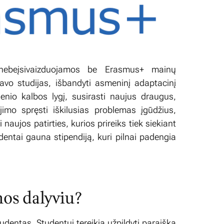
 nebeįsivaizduojamos be Erasmus+ mainų
avo studijas, išbandyti asmeninį adaptacinį
sienio kalbos lygį, susirasti naujus draugus,
imo spręsti iškilusias problemas įgūdžius,
 naujos patirties, kurios prireiks tiek siekiant
entai gauna stipendiją, kuri pilnai padengia
os dalyviu?
tudentas. Studentui tereikia užpildyti paraišką