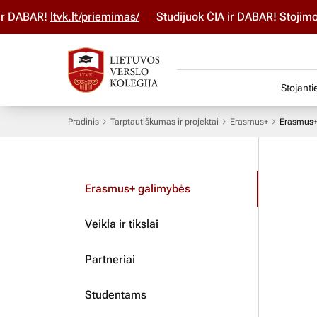
ABAR!
ltvk.lt/priemimas/
Studijuok ČIA ir DABAR! Stojimo pa
Stojanti
Pradinis
Tarptautiškumas ir projektai
Erasmus+
Erasmus+
Erasmus+ galimybės
Veikla ir tikslai
Partneriai
Studentams