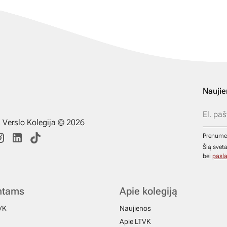
Naujie
s Verslo Kolegija © 2026
Prenume
Šią svet
bei
pasla
ntams
Apie kolegiją
VK
Naujienos
Apie LTVK