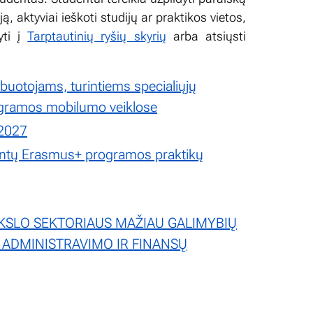
ą, aktyviai ieškoti studijų ar praktikos vietos,
yti į
Tarptautinių ryšių skyrių
arba atsiųsti
uotojams, turintiems specialiųjų
rogramos mobilumo veiklose
-2027
lventų Erasmus+ programos praktikų
SLO SEKTORIAUS MAŽIAU GALIMYBIŲ
ADMINISTRAVIMO IR FINANSŲ