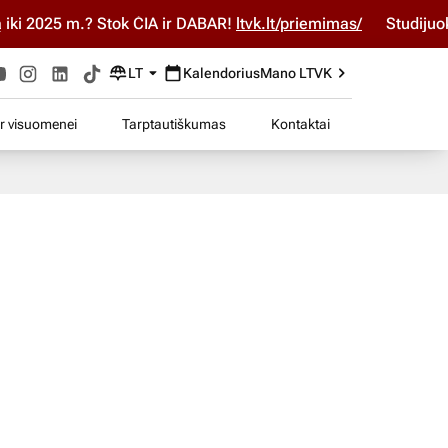
 2025 m.? Stok ČIA ir DABAR!
ltvk.lt/priemimas/
Studijuok ČI
LT
Kalendorius
Mano LTVK
ir visuomenei
Tarptautiškumas
Kontaktai