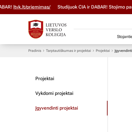
BAR!
ltvk.lt/priemimas/
Studijuok ČIA ir DABAR! Stojimo par
Stojanti
Pradinis
Tarptautiškumas ir projektai
Projektai
Įgyvendinti
Projektai
Vykdomi projektai
Įgyvendinti projektai