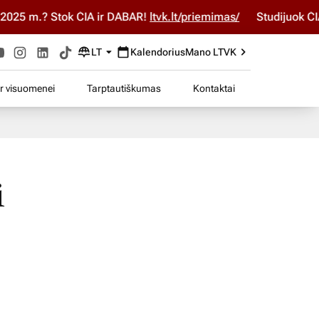
025 m.? Stok ČIA ir DABAR!
ltvk.lt/priemimas/
Studijuok ČIA 
LT
Kalendorius
Mano LTVK
ir visuomenei
Tarptautiškumas
Kontaktai
i