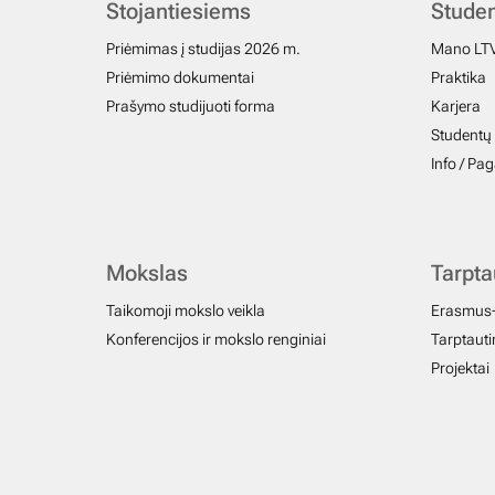
Stojantiesiems
Stude
Priėmimas į studijas 2026 m.
Mano LT
Priėmimo dokumentai
Praktika
Prašymo studijuoti forma
Karjera
Studentų 
Info / Pa
Mokslas
Tarpt
Taikomoji mokslo veikla
Erasmus
Konferencijos ir mokslo renginiai
Tarptautin
Projektai