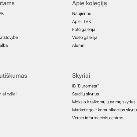
ntams
Apie kolegiją
VK
Naujienos
Apie LTVK
Foto galerija
atstovybė
Video galerija
galba
Alumni
autiškumas
Skyriai
+
IB “Biurometa”
iai ryšiai
Studijų skyrius
Mokslo ir taikomųjų tyrimų skyrius
Marketingo ir komunikacijos skyri
Verslo informacinis centras