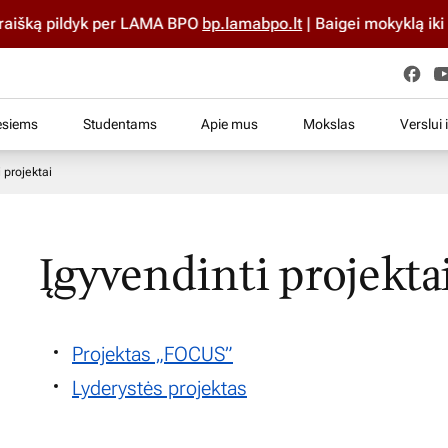
aišką pildyk per LAMA BPO
bp.lamabpo.lt
| Baigei mokyklą iki 2
esiems
Studentams
Apie mus
Mokslas
Verslui 
 projektai
Įgyvendinti projekta
Projektas „FOCUS”
Lyderystės projektas