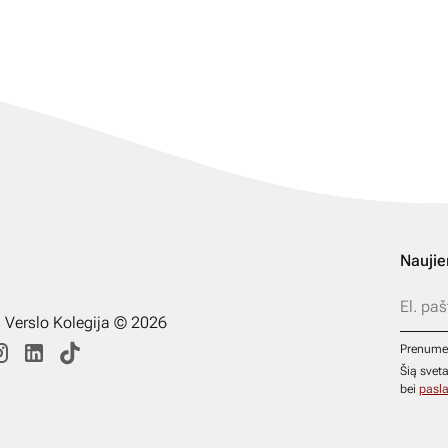
Naujie
s Verslo Kolegija © 2026
Prenume
Šią svet
bei
pasla