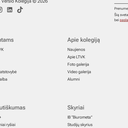
s Verslo Kolegija © 2026
Prenume
Šią svet
bei
pasla
ntams
Apie kolegiją
VK
Naujienos
Apie LTVK
Foto galerija
atstovybė
Video galerija
galba
Alumni
autiškumas
Skyriai
+
IB “Biurometa”
iai ryšiai
Studijų skyrius