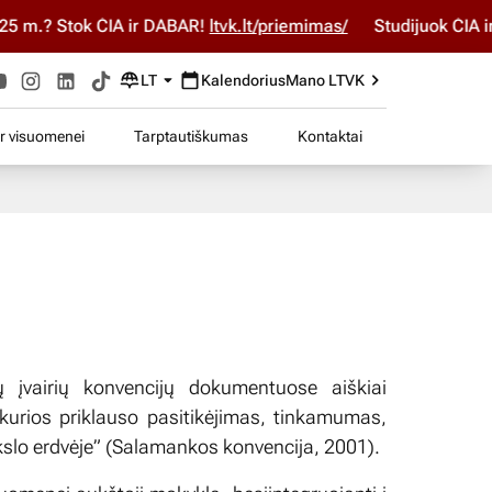
.? Stok ČIA ir DABAR!
ltvk.lt/priemimas/
Studijuok ČIA ir DA
LT
Kalendorius
Mano LTVK
ir visuomenei
Tarptautiškumas
Kontaktai
ių įvairių konvencijų dokumentuose aiškiai
urios priklauso pasitikėjimas, tinkamumas,
lo erdvėje” (Salamankos konvencija, 2001).