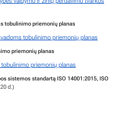
vybės valdymo ir žinių perdavimo tvarkos
oms tobulinimo priemonių planas
ų išvadoms tobulinimo priemonių planas
inimo priemonių planas
 tobulinimo priemonių planas
dybos sistemos standartą ISO 14001:2015, ISO
20 d.)