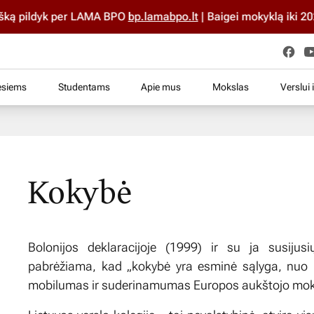
pildyk per LAMA BPO
bp.lamabpo.lt
| Baigei mokyklą iki 2025 m
esiems
Studentams
Apie mus
Mokslas
Verslui 
Kokybė
Bolonijos deklaracijoje (1999) ir su ja susijus
pabrėžiama, kad „kokybė yra esminė sąlyga, nuo k
mobilumas ir suderinamumas Europos aukštojo moks