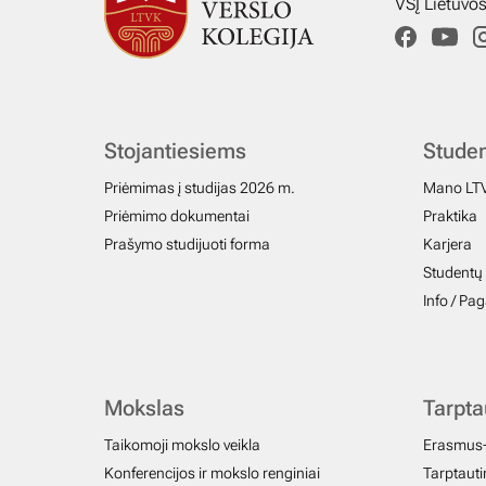
VŠĮ Lietuvo
Stojantiesiems
Stude
Priėmimas į studijas 2026 m.
Mano LT
Priėmimo dokumentai
Praktika
Prašymo studijuoti forma
Karjera
Studentų 
Info / Pa
Mokslas
Tarpt
Taikomoji mokslo veikla
Erasmus
Konferencijos ir mokslo renginiai
Tarptautin