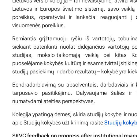
Lietuvos verslo kolegija – tai nevalstybinė, atvira v
Lietuvos ir Europos švietimo sistemą, savo veiklą o
poreikius, operatyviai ir lanksčiai reaguojanti į
visuomenės poreikius.
Remiantis grįžtamuoju ryšiu iš vartotojų, tobuli
siekiant patenkinti nuolat didėjančius vartotojų po
studijas, mokslo-taikomąją veiklą bei kitas K
puoselėjame kokybės kultūrą ir esame tvirtai įsitiki
studijų pasiekimų ir darbo rezultatų – kokybė yra k
Bendradarbiavimą su absolventais, darbdaviais ir 
tarpusavio pasitikėjimu. Dalyvaujame šalies ir 
numatydami ateities perspektyvas.
Kolegija ypatingą dėmesį skiria studijų kokybei ir nu
apie Studijų kokybės užtikrinimą rasite
Studijų koky
SKVC feedback on progress after institutional revi