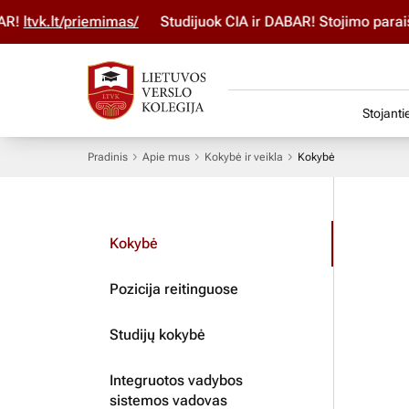
vk.lt/priemimas/
Studijuok ČIA ir DABAR! Stojimo paraišką 
Stojanti
Pradinis
Apie mus
Kokybė ir veikla
Kokybė
Kokybė
Pozicija reitinguose
Studijų kokybė
Integruotos vadybos
sistemos vadovas