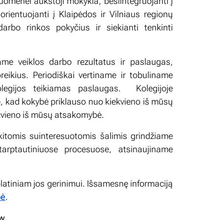
isuomenei aukštoji mokykla, besiintegruojanti į
rientuojanti į Klaipėdos ir Vilniaus regionų
 darbo rinkos pokyčius ir siekianti tenkinti
name veiklos darbo rezultatus ir paslaugas,
reikius. Periodiškai vertiname ir tobuliname
olegijos teikiamas paslaugas. Kolegijoje
nę, kad kokybė priklauso nuo kiekvieno iš mūsų
iekvieno iš mūsų atsakomybė.
kitomis suinteresuotomis šalimis grindžiame
tarptautiniuose procesuose, atsinaujiname
olatiniam jos gerinimui. Išsamesnę informaciją
bė
.
ew