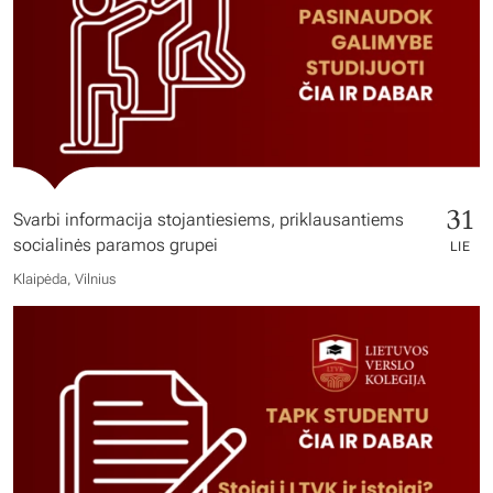
31
Svarbi informacija stojantiesiems, priklausantiems
socialinės paramos grupei
LIE
Klaipėda, Vilnius