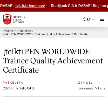
DABAR!
ltvk.lt/priemimas/
Studijuok ČIA ir DABAR! Stojimo p
LT
Pradinis
Naujienos
Įteikti PEN WORLDWIDE Trainee Quality Achievement Certificate
Įteikti PEN WORLDWIDE
Trainee Quality Achievement
Certificate
PASKELBTA:
ŽYMOS:
2024 m. birželio 04 d.
Biurometa
,
Vilnius