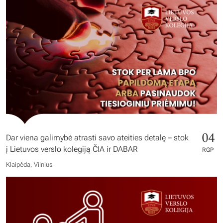
04
Dar viena galimybė atrasti savo ateities detalę – stok
į Lietuvos verslo kolegiją ČIA ir DABAR
RGP
Klaipėda, Vilnius