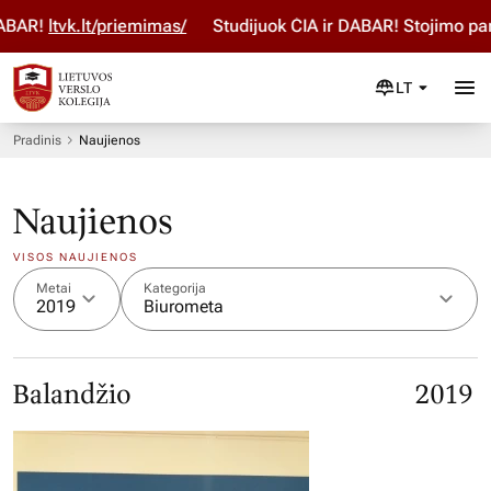
DABAR!
ltvk.lt/priemimas/
Studijuok ČIA ir DABAR! Stojimo pa
LT
Pradinis
Naujienos
Naujienos
VISOS NAUJIENOS
Metai
Kategorija
2019
Biurometa
Balandžio
2019