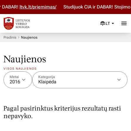
ir DABAR!
ltvk.lt/priemimas/
Studijuok ČIA ir DABAR! Stojimo
LT
Pradinis
Naujienos
Naujienos
VISOS NAUJIENOS
Metai
Kategorija
2016
Klaipėda
Pagal pasirinktus kriterijus rezultatų rasti
nepavyko.