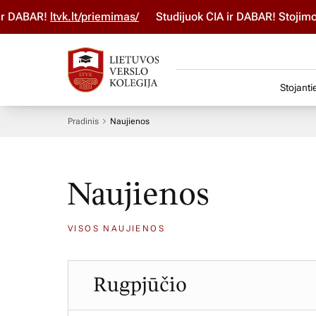
R!
ltvk.lt/priemimas/
Studijuok ČIA ir DABAR! Stojimo parai
Stojanti
Pradinis
Naujienos
Naujienos
VISOS NAUJIENOS
Rugpjūčio