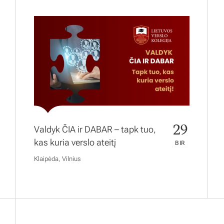
29
Valdyk ČIA ir DABAR – tapk tuo,
kas kuria verslo ateitį
BIR
Klaipėda, Vilnius