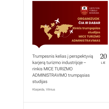
20
Trumpesnis kelias į perspektyvią
karjerą turizmo industrijoje –
LIE
rinkis MICE TURIZMO
ADMINISTRAVIMO trumpąsias
studijas
Klaipėda, Vilnius