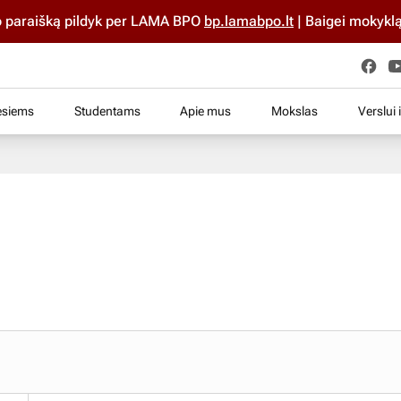
šką pildyk per LAMA BPO
bp.lamabpo.lt
| Baigei mokyklą iki 20
esiems
Studentams
Apie mus
Mokslas
Verslui 