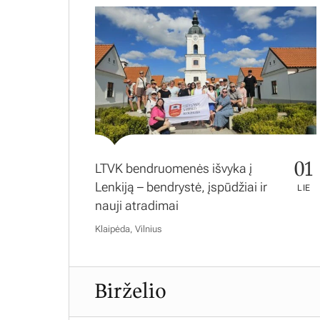
01
LTVK bendruomenės išvyka į
Lenkiją – bendrystė, įspūdžiai ir
LIE
nauji atradimai
Klaipėda, Vilnius
Birželio