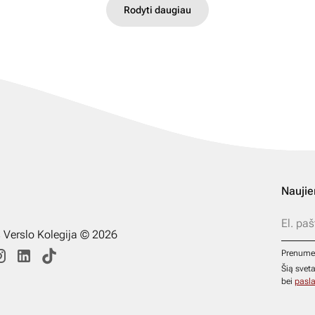
Rodyti daugiau
Naujie
s Verslo Kolegija © 2026
Prenume
Šią svet
bei
pasla