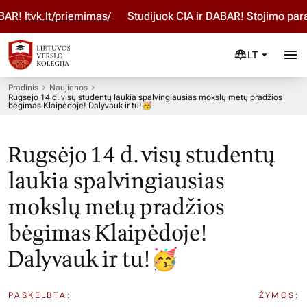
R!
ltvk.lt/priemimas/
Studijuok ČIA ir DABAR! Stojimo parai
LT
Pradinis
Naujienos
Rugsėjo 14 d. visų studentų laukia spalvingiausias mokslų metų pradžios
bėgimas Klaipėdoje! Dalyvauk ir tu!🥳
Rugsėjo 14 d. visų studentų
laukia spalvingiausias
mokslų metų pradžios
bėgimas Klaipėdoje!
Dalyvauk ir tu!🥳
PASKELBTA:
ŽYMOS: