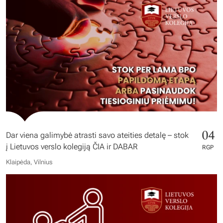
04
Dar viena galimybė atrasti savo ateities detalę – stok
į Lietuvos verslo kolegiją ČIA ir DABAR
RGP
Klaipėda, Vilnius