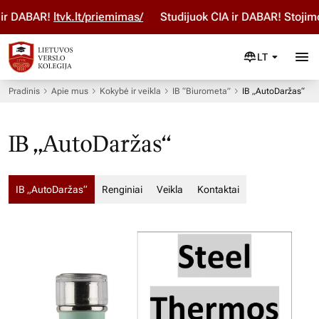
 DABAR!
ltvk.lt/priemimas/
Studijuok ČIA ir DABAR! Stojimo p
LT
Pradinis
Apie mus
Kokybė ir veikla
IB “Biurometa”
IB „AutoDaržas“
IB „AutoDaržas“
IB „AutoDaržas“
Renginiai
Veikla
Kontaktai