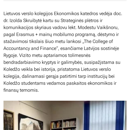
Lietuvos verslo kolegijos Ekonomikos katedros vedėja doc.
dr. Izolda Skruibytė kartu su Strateginės plėtros ir
komunikacijos skyriaus vadovu lekt. Modestu Vaikšnoru,
pagal Erasmus + mainų mobilumo programą, dėstymo ir
stažavimosi tikslais šiuo metu lankosi „The College of
Accountancy and Finance“, esančiame Latvijos sostinėje
Rygoje. Vizito metu aptariamos tolimesnės
bendradarbiavimo kryptys ir galimybės, susipažįstama su
Koledžo veikla bei istorija, pristatoma Lietuvos verslo
kolegija, dalinamasi gerąja patirtimi tarp institucijų bei
Koledžo studentams vedamos paskaitos ekonomikos ir
finansų temomis.