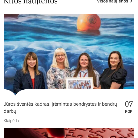
Kitos naujienos
Visos naujienos
07
Jūros šventės kadras, įrėmintas bendrystės ir bendrų
darbų
RGP
Klaipėda