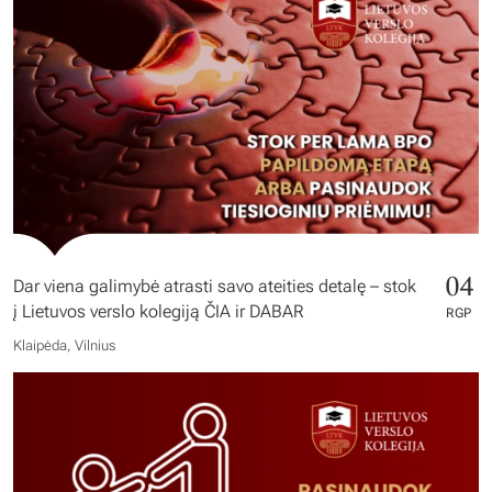
04
Dar viena galimybė atrasti savo ateities detalę – stok
į Lietuvos verslo kolegiją ČIA ir DABAR
RGP
Klaipėda, Vilnius