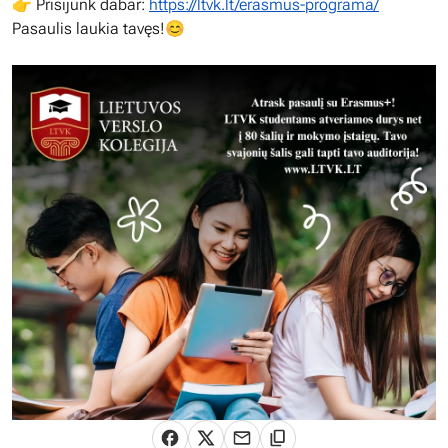
👉 Prisijunk dabar:
https://ltvk.lt/erasmus-programa/
Pasaulis laukia tavęs!😊