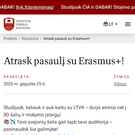
ABAR!
ltvk.lt/priemimas/
Studijuok ČIA ir DABAR! Stojimo pa
LT
Pradinis
Naujienos
Atrask pasaulį su Erasmus+!
Atrask pasaulį su Erasmus+!
PASKELBTA:
ŽYMOS:
2025 m. gegužės 29 d.
Vilnius
Studijuok, keliauk ir auk kartu su LTVK – durys atviros net į
80 šalių ir mokymo įstaigų!
📚✈️ Tavo svajonių šalis gali tapti tavo auditorija –
pasinaudok šia galimybe!