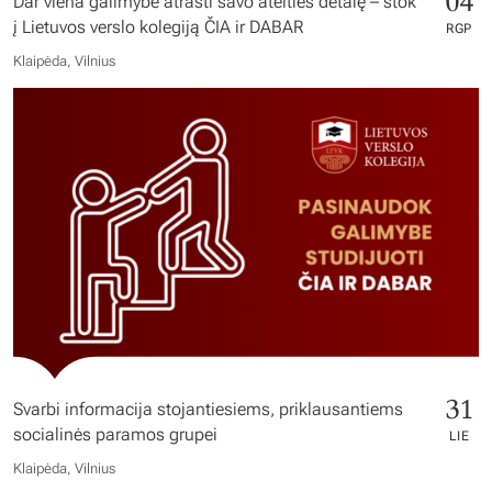
04
Dar viena galimybė atrasti savo ateities detalę – stok
į Lietuvos verslo kolegiją ČIA ir DABAR
RGP
Klaipėda, Vilnius
31
Svarbi informacija stojantiesiems, priklausantiems
socialinės paramos grupei
LIE
Klaipėda, Vilnius