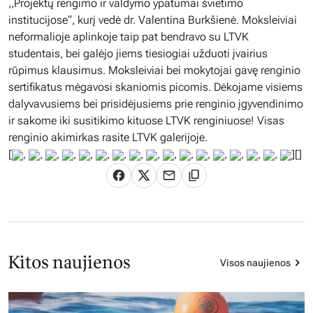
,,Projektų rengimo ir valdymo ypatumai švietimo
institucijose“, kurį vedė dr. Valentina Burkšienė. Moksleiviai
neformalioje aplinkoje taip pat bendravo su LTVK
studentais, bei galėjo jiems tiesiogiai užduoti įvairius
rūpimus klausimus. Moksleiviai bei mokytojai gavę renginio
sertifikatus mėgavosi skaniomis picomis. Dėkojame visiems
dalyvavusiems bei prisidėjusiems prie renginio įgyvendinimo
ir sakome iki susitikimo kituose LTVK renginiuose! Visas
renginio akimirkas rasite LTVK galerijoje.
[
,
,
,
,
,
,
,
,
,
,
,
,
,
,
,
,
][]
Kitos naujienos
Visos naujienos