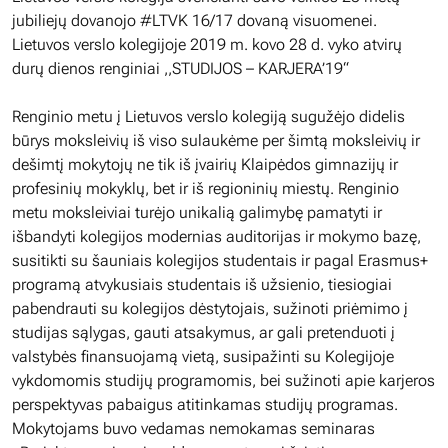
jubiliejų dovanojo #LTVK 16/17 dovaną visuomenei.
Lietuvos verslo kolegijoje 2019 m. kovo 28 d. vyko atvirų
durų dienos renginiai ,,STUDIJOS – KARJERA’19“
Renginio metu į Lietuvos verslo kolegiją sugužėjo didelis
būrys moksleivių iš viso sulaukėme per šimtą moksleivių ir
dešimtį mokytojų ne tik iš įvairių Klaipėdos gimnazijų ir
profesinių mokyklų, bet ir iš regioninių miestų. Renginio
metu moksleiviai turėjo unikalią galimybę pamatyti ir
išbandyti kolegijos modernias auditorijas ir mokymo bazę,
susitikti su šauniais kolegijos studentais ir pagal Erasmus+
programą atvykusiais studentais iš užsienio, tiesiogiai
pabendrauti su kolegijos dėstytojais, sužinoti priėmimo į
studijas sąlygas, gauti atsakymus, ar gali pretenduoti į
valstybės finansuojamą vietą, susipažinti su Kolegijoje
vykdomomis studijų programomis, bei sužinoti apie karjeros
perspektyvas pabaigus atitinkamas studijų programas.
Mokytojams buvo vedamas nemokamas seminaras