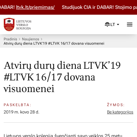
ABAR!
ltvk.lt/priemimas/
Studijuok ČIA ir DABAR! Stojimo par
LT
Pradinis
Naujienos
Atvirų durų diena LTVK’19 #LTVK 16/17 dovana visuomenei
Atvirų durų diena LTVK’19
#LTVK 16/17 dovana
visuomenei
PASKELBTA:
ŽYMOS:
2019 m. kovo 28 d.
Be kategorijos
Lietuvos verslo kolegija švenčianti savo veiklos 25 metų