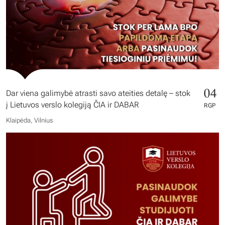
04
Dar viena galimybė atrasti savo ateities detalę – stok
į Lietuvos verslo kolegiją ČIA ir DABAR
RGP
Klaipėda, Vilnius