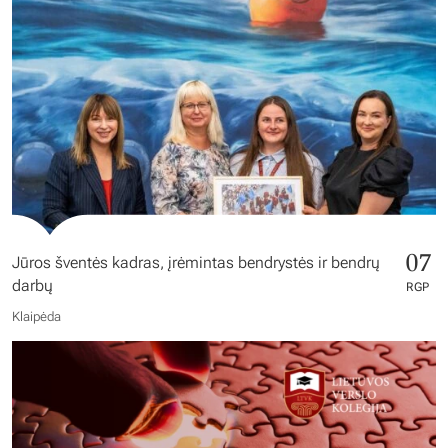
07
Jūros šventės kadras, įrėmintas bendrystės ir bendrų
darbų
RGP
Klaipėda