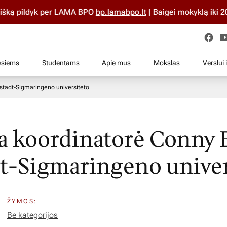
ką pildyk per LAMA BPO
bp.lamabpo.lt
| Baigei mokyklą iki 2025
esiems
Studentams
Apie mus
Mokslas
Verslui 
bstadt-Sigmaringeno universiteto
a koordinatorė Conny B
t-Sigmaringeno univer
ŽYMOS:
Be kategorijos