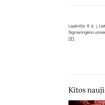
Lapkričio 8 d. į Li
Sigmaringeno univer
[
][]
Kitos nauj