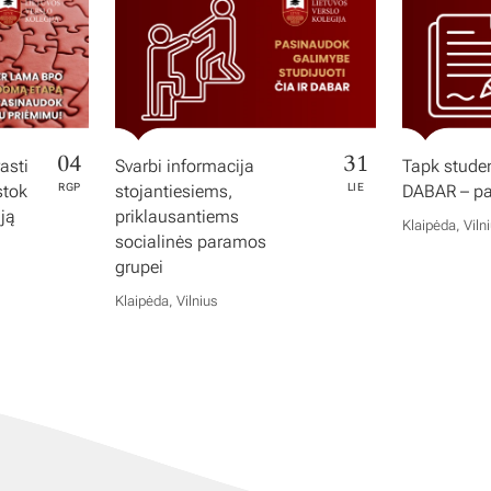
04
31
asti
Svarbi informacija
Tapk studen
stok
RGP
stojantiesiems,
LIE
DABAR – pas
iją
priklausantiems
Klaipėda, Viln
socialinės paramos
grupei
Klaipėda, Vilnius