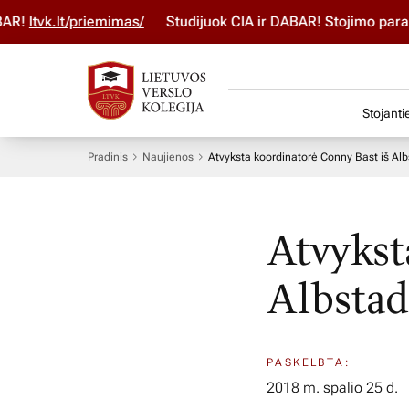
!
ltvk.lt/priemimas/
Studijuok ČIA ir DABAR! Stojimo paraiš
Stojanti
Pradinis
Naujienos
Atvyksta koordinatorė Conny Bast iš Al
Atvykst
Albstad
PASKELBTA:
2018 m. spalio 25 d.