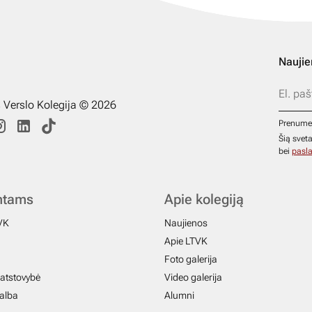
Naujie
s Verslo Kolegija © 2026
Prenume
Šią svet
bei
pasla
ntams
Apie kolegiją
VK
Naujienos
Apie LTVK
Foto galerija
atstovybė
Video galerija
galba
Alumni