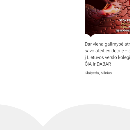
Dar viena galimybė atr
savo ateities detalę – 
į Lietuvos verslo koleg
ČIA ir DABAR
Klaipėda, Vilnius