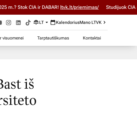
 m.? Stok ČIA ir DABAR!
ltvk.lt/priemimas/
Studijuok ČIA ir
LT
Kalendorius
Mano LTVK
ir visuomenei
Tarptautiškumas
Kontaktai
ast iš
siteto