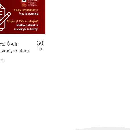
30
tu ČIA ir
irašyk sutartį
LIE
ius