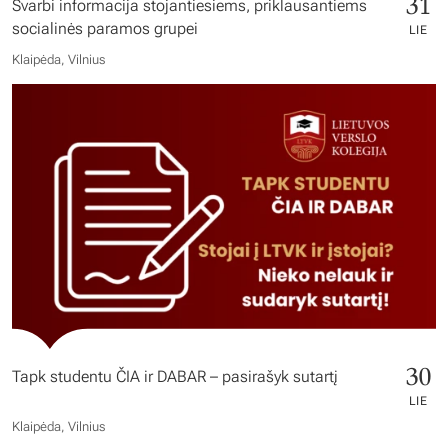
31
Svarbi informacija stojantiesiems, priklausantiems
socialinės paramos grupei
LIE
Klaipėda, Vilnius
30
Tapk studentu ČIA ir DABAR – pasirašyk sutartį
LIE
Klaipėda, Vilnius