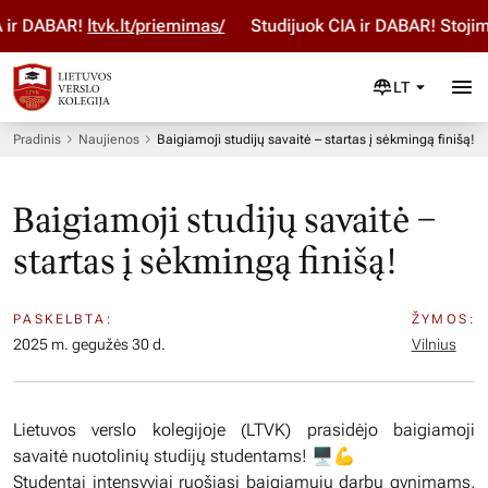
r DABAR!
ltvk.lt/priemimas/
Studijuok ČIA ir DABAR! Stojimo
LT
Pradinis
Naujienos
Baigiamoji studijų savaitė – startas į sėkmingą finišą!
Baigiamoji studijų savaitė –
startas į sėkmingą finišą!
PASKELBTA:
ŽYMOS:
2025 m. gegužės 30 d.
Vilnius
Lietuvos verslo kolegijoje (LTVK) prasidėjo baigiamoji
savaitė nuotolinių studijų studentams! 🖥️💪
Studentai intensyviai ruošiasi baigiamųjų darbų gynimams,