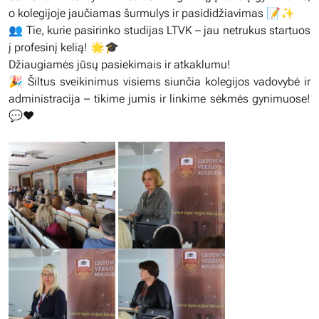
o kolegijoje jaučiamas šurmulys ir pasididžiavimas 📝✨
👥 Tie, kurie pasirinko studijas LTVK – jau netrukus startuos
į profesinį kelią! 🌟🎓
Džiaugiamės jūsų pasiekimais ir atkaklumu!
🎉 Šiltus sveikinimus visiems siunčia kolegijos vadovybė ir
administracija – tikime jumis ir linkime sėkmės gynimuose!
💬❤️