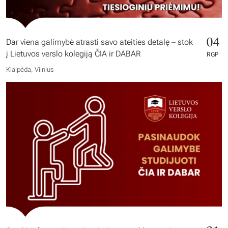
04
Dar viena galimybė atrasti savo ateities detalę – stok
į Lietuvos verslo kolegiją ČIA ir DABAR
RGP
Klaipėda, Vilnius