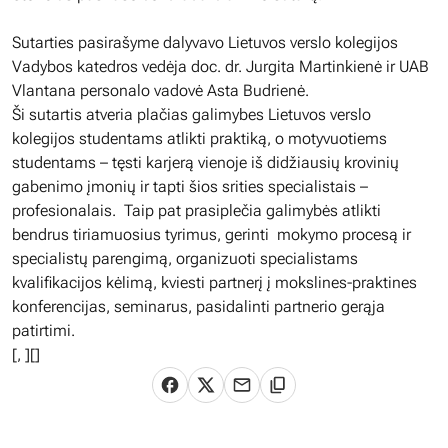
Sutarties pasirašyme dalyvavo Lietuvos verslo kolegijos
Vadybos katedros vedėja doc. dr. Jurgita Martinkienė ir UAB
Vlantana personalo vadovė Asta Budrienė.
Ši sutartis atveria plačias galimybes Lietuvos verslo
kolegijos studentams atlikti praktiką, o motyvuotiems
studentams – tęsti karjerą vienoje iš didžiausių krovinių
gabenimo įmonių ir tapti šios srities specialistais –
profesionalais. Taip pat prasiplečia galimybės atlikti
bendrus tiriamuosius tyrimus, gerinti mokymo procesą ir
specialistų parengimą, organizuoti specialistams
kvalifikacijos kėlimą, kviesti partnerį į mokslines-praktines
konferencijas, seminarus, pasidalinti partnerio gerąja
patirtimi.
[
,
][]