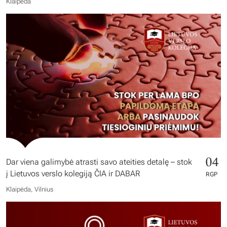
Klaipėda
04
Dar viena galimybė atrasti savo ateities detalę – stok
į Lietuvos verslo kolegiją ČIA ir DABAR
RGP
Klaipėda, Vilnius