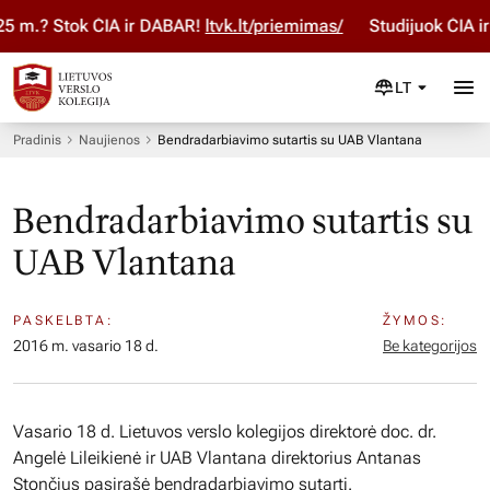
 m.? Stok ČIA ir DABAR!
ltvk.lt/priemimas/
Studijuok ČIA ir 
LT
Pradinis
Naujienos
Bendradarbiavimo sutartis su UAB Vlantana
Bendradarbiavimo sutartis su
UAB Vlantana
PASKELBTA:
ŽYMOS:
2016 m. vasario 18 d.
Be kategorijos
Vasario 18 d. Lietuvos verslo kolegijos direktorė doc. dr.
Angelė Lileikienė ir UAB Vlantana direktorius Antanas
Stončius pasirašė bendradarbiavimo sutartį.