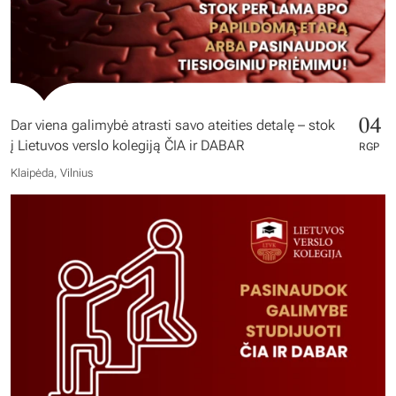
04
Dar viena galimybė atrasti savo ateities detalę – stok
į Lietuvos verslo kolegiją ČIA ir DABAR
RGP
Klaipėda, Vilnius