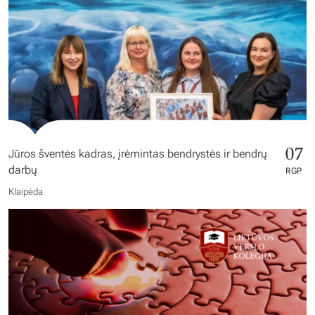
07
Jūros šventės kadras, įrėmintas bendrystės ir bendrų
darbų
RGP
Klaipėda