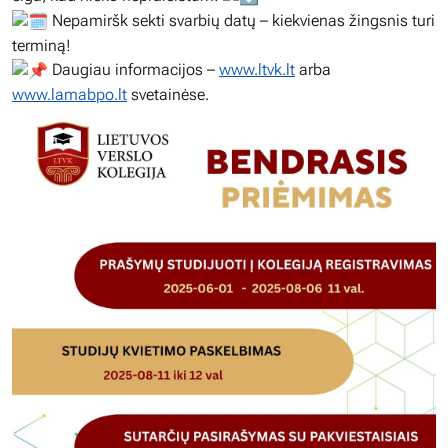
Nepamiršk sekti svarbių datų – kiekvienas žingsnis turi
terminą!
Daugiau informacijos –
www.ltvk.lt
arba
www.lama
bpo.lt
svetainėse.