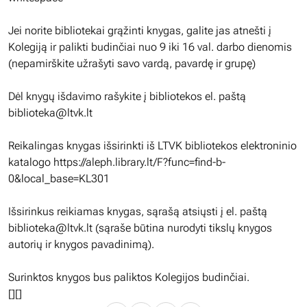
Jei norite bibliotekai grąžinti knygas, galite jas atnešti į
Kolegiją ir palikti budinčiai nuo 9 iki 16 val. darbo dienomis
(nepamirškite užrašyti savo vardą, pavardę ir grupę)
Dėl knygų išdavimo rašykite į bibliotekos el. paštą
biblioteka@ltvk.lt
Reikalingas knygas išsirinkti iš LTVK bibliotekos elektroninio
katalogo https://aleph.library.lt/F?func=find-b-
0&local_base=KL301
Išsirinkus reikiamas knygas, sąrašą atsiųsti į el. paštą
biblioteka@ltvk.lt
(sąraše būtina nurodyti tikslų knygos
autorių ir knygos pavadinimą).
Surinktos knygos bus paliktos Kolegijos budinčiai.
[][]