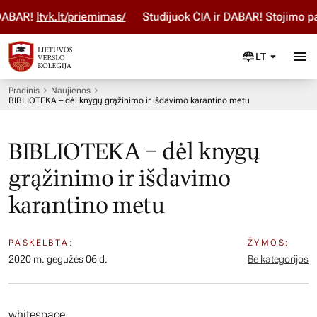
DABAR!
ltvk.lt/priemimas/
Studijuok ČIA ir DABAR! Stojimo pa
LT
Pradinis
Naujienos
BIBLIOTEKA – dėl knygų grąžinimo ir išdavimo karantino metu
BIBLIOTEKA – dėl knygų
grąžinimo ir išdavimo
karantino metu
PASKELBTA:
ŽYMOS:
2020 m. gegužės 06 d.
Be kategorijos
whitespace