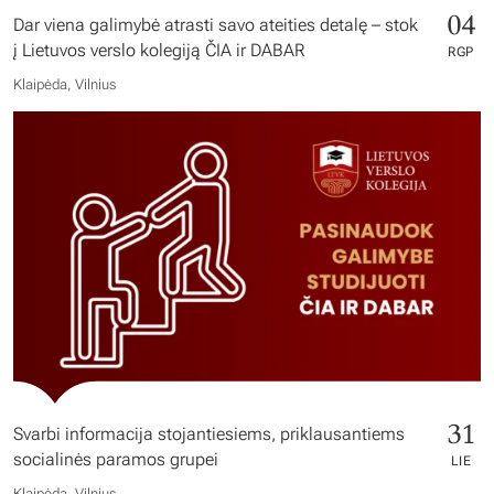
04
Dar viena galimybė atrasti savo ateities detalę – stok
į Lietuvos verslo kolegiją ČIA ir DABAR
RGP
Klaipėda, Vilnius
31
Svarbi informacija stojantiesiems, priklausantiems
socialinės paramos grupei
LIE
Klaipėda, Vilnius