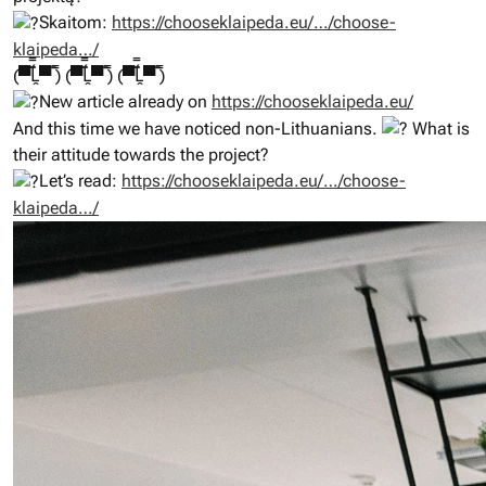
Skaitom:
https://chooseklaipeda.eu/…/choose-
klaipeda…/
(▀̿̿Ĺ̯̿▀̿ ̿) (▀̿̿Ĺ̯̿▀̿ ̿) (▀̿̿Ĺ̯̿▀̿ ̿)
New article already on
https://chooseklaipeda.eu/
And this time we have noticed non-Lithuanians.
What is
their attitude towards the project?
Let’s read:
https://chooseklaipeda.eu/…/choose-
klaipeda…/