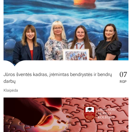
07
Jūros šventės kadras, įrėmintas bendrystės ir bendrų
darbų
RGP
Klaipėda