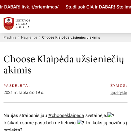
tvk.lt/priemimas/
Studijuok ČIA ir DABAR! Stojimo paraišką
Pradinis
Naujienos
Choose Klaipėda užsieniečių akimis
Choose Klaipėda užsieniečių
akimis
PASKELBTA:
ŽYMOS:
2021 m. lapkričio 19 d.
Lyderystė
Naujas straipsnis jau
#chooseklaipeda
svetainėje.
Ir šįkart esame pastebėti ne lietuvių.
Tai koks jų požiūris į
projektą?