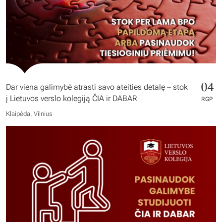
04
Dar viena galimybė atrasti savo ateities detalę – stok
į Lietuvos verslo kolegiją ČIA ir DABAR
RGP
Klaipėda, Vilnius