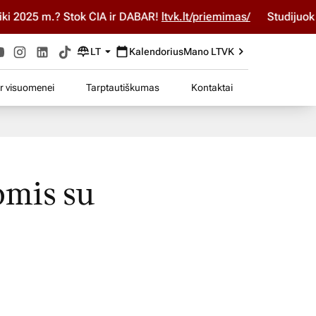
025 m.? Stok ČIA ir DABAR!
ltvk.lt/priemimas/
Studijuok ČIA 
LT
Kalendorius
Mano LTVK
ir visuomenei
Tarptautiškumas
Kontaktai
omis su