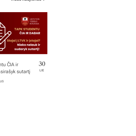
30
tu ČIA ir
irašyk sutartį
LIE
ius