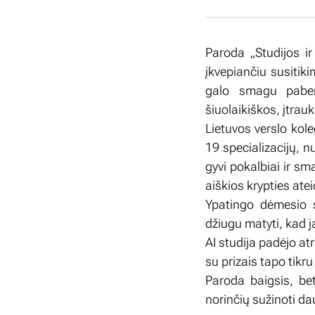
Paroda „Studijos ir
įkvepiančiu susitiki
galo smagu pabend
šiuolaikiškos, įtrau
Lietuvos verslo kol
19 specializacijų, 
gyvi pokalbiai ir s
aiškios krypties atei
Ypatingo dėmesio 
džiugu matyti, kad 
AI studija padėjo atr
su prizais tapo tikr
Paroda baigsis, bet
norinčių sužinoti da