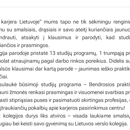
 karjera Lietuvoje“ mums tapo ne tik sėkmingu renginiu
mu su smalsiais, drąsiais ir savo ateitį kuriančiais jaunu
rauti, atsakyti į klausimus ir parodyti, kad studi
kiančios ir prasmingos.
egija parodoje pristatė 13 studijų programų, 1 trumpąją p
nuolat atnaujinamų pagal darbo rinkos poreikius. Didelis 
malsūs klausimai dar kartą parodė – jaunimas ieško praktik
čiai.
sulaukė būsimoji studijų programa – Bendrosios prakt
jauni žmonės renkasi prasmingas ir visuomenei svarbias pr
asti stipriąsias puses ir pasimatuoti skirtingas profesijas,
u įtraukiančių pokalbių apie karjeros pasirinkimus centru!
 kolegijos durys liks atviros – visada laukiame smalsių
ugiau bei keisti savo gyvenimą su Lietuvos verslo kolegija.