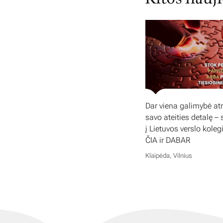
Dar viena galimybė atr
savo ateities detalę – 
į Lietuvos verslo koleg
ČIA ir DABAR
Klaipėda, Vilnius