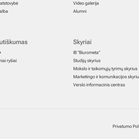
atstovybė
Video galerija
galba
Alumni
autiškumas
Skyriai
+
IB “Biurometa”
iai ryšiai
Studijų skyrius
Mokslo ir taikomųjų tyrimų skyrius
Marketingo ir komunikacijos skyri
Verslo informacinis centras
Privatumo Poli