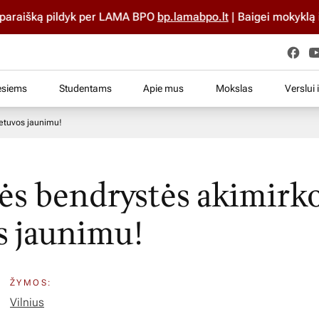
aišką pildyk per LAMA BPO
bp.lamabpo.lt
| Baigei mokyklą iki 2
esiems
Studentams
Apie mus
Mokslas
Verslui 
ietuvos jaunimu!
ės bendrystės akimirk
s jaunimu!
ŽYMOS:
Vilnius