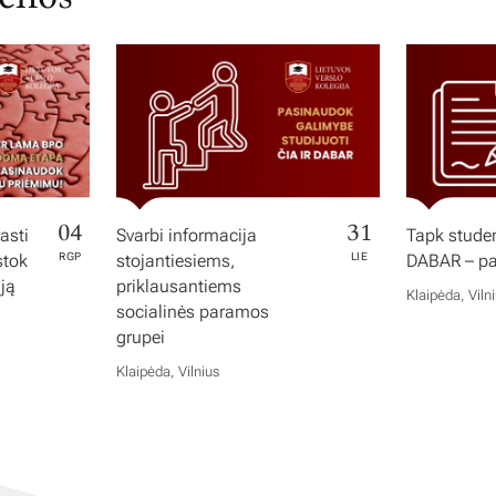
04
31
asti
Svarbi informacija
Tapk studen
stok
RGP
stojantiesiems,
LIE
DABAR – pas
iją
priklausantiems
Klaipėda, Viln
socialinės paramos
grupei
Klaipėda, Vilnius