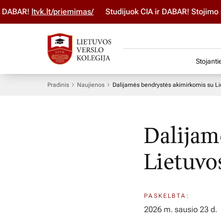
BAR!
ltvk.lt/priemimas/
Studijuok ČIA ir DABAR! Stojimo par
Stojanti
Pradinis
Naujienos
Dalijamės bendrystės akimirkomis su L
Dalijam
Lietuvo
PASKELBTA:
2026 m. sausio 23 d.