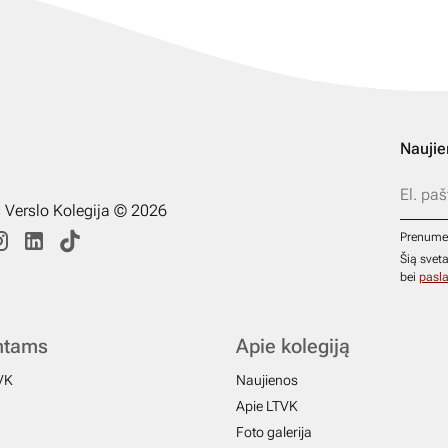
Naujie
s Verslo Kolegija © 2026
Prenume
Šią svet
bei
pasla
ntams
Apie kolegiją
VK
Naujienos
Apie LTVK
Foto galerija