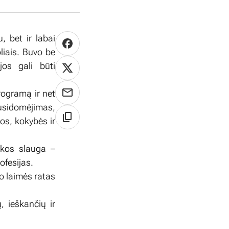
, bet ir labai
oliais. Buvo be
jos gali būti
rogramą ir net
susidomėjimas,
os, kokybės ir
ikos slauga –
ofesijas.
 o laimės ratas
, ieškančių ir