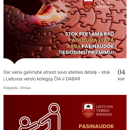
04
Dar viena galimybė atrasti savo ateities detalę – stok
į Lietuvos verslo kolegiją ČIA ir DABAR
RGP
Klaipėda, Vilnius