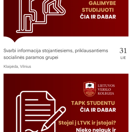
31
Svarbi informacija stojantiesiems, priklausantiems
socialinės paramos grupei
LIE
Klaipėda, Vilnius