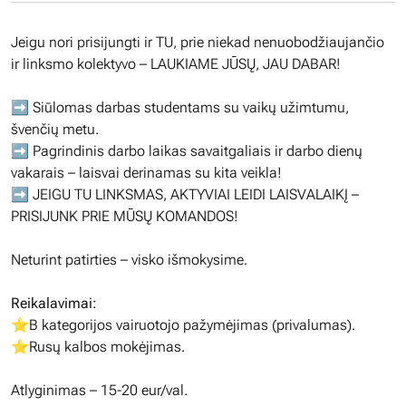
Jeigu nori prisijungti ir TU, prie niekad nenuobodžiaujančio
ir linksmo kolektyvo – LAUKIAME JŪSŲ, JAU DABAR!
➡️ Siūlomas darbas studentams su vaikų užimtumu,
švenčių metu.
➡️ Pagrindinis darbo laikas savaitgaliais ir darbo dienų
vakarais – laisvai derinamas su kita veikla!
➡️ JEIGU TU LINKSMAS, AKTYVIAI LEIDI LAISVALAIKĮ –
PRISIJUNK PRIE MŪSŲ KOMANDOS!
Neturint patirties – visko išmokysime.
Reikalavimai:
⭐️B kategorijos vairuotojo pažymėjimas (privalumas).
⭐️Rusų kalbos mokėjimas.
Atlyginimas – 15-20 eur/val.