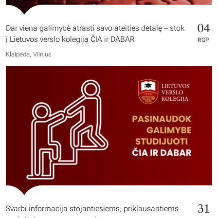
04
Dar viena galimybė atrasti savo ateities detalę – stok
į Lietuvos verslo kolegiją ČIA ir DABAR
RGP
Klaipėda, Vilnius
31
Svarbi informacija stojantiesiems, priklausantiems