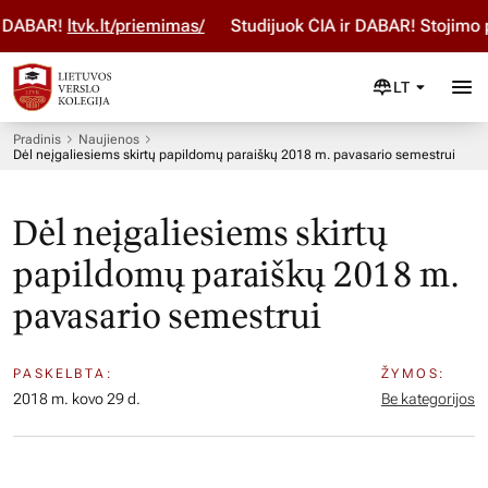
DABAR!
ltvk.lt/priemimas/
Studijuok ČIA ir DABAR! Stojimo p
LT
Pradinis
Naujienos
Dėl neįgaliesiems skirtų papildomų paraiškų 2018 m. pavasario semestrui
Dėl neįgaliesiems skirtų
papildomų paraiškų 2018 m.
pavasario semestrui
PASKELBTA:
ŽYMOS:
2018 m. kovo 29 d.
Be kategorijos