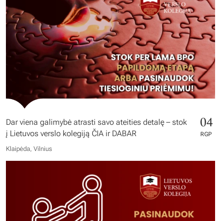
04
Dar viena galimybė atrasti savo ateities detalę – stok
į Lietuvos verslo kolegiją ČIA ir DABAR
RGP
Klaipėda, Vilnius