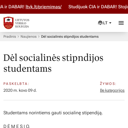
 ir DABAR!
ltvk.lt/priemimas/
Studijuok ČIA ir DABAR! Stojim
LT
Pradinis
Naujienos
Dėl socialinės stipndijos studentams
Dėl socialinės stipndijos
studentams
PASKELBTA:
ŽYMOS:
2020 m. kovo 09 d.
Be kategorijos
Studentams norintiems gauti socialinę stipendiją.
D Ė M E S I O,