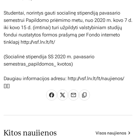
Studentai, norintys gauti socialinę stipendiją pavasario
semestrui Papildomo priėmimo metu, nuo 2020 m. kovo 7 d.
iki kovo 15 d. (imtinai) turi užpildyti valstybiniam studijų
fondui nustatytos formos prašymą per Fondo interneto
tinklapį http://vsf.lrv.lt/lt/
(Socialinė stipendija SS 2020 m. pavasario
semestras_papildomos_ kvotos)
Daugiau informacijos adresu: http://vsf.lrv.lt/lt/naujienos/
[][]
Kitos naujienos
Visos naujienos