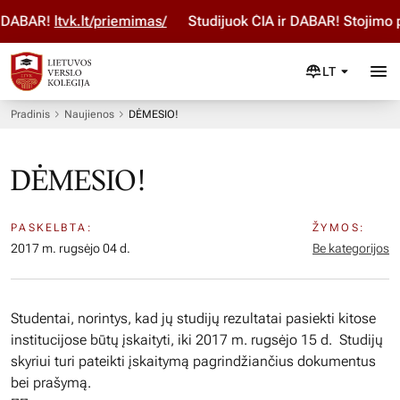
 DABAR!
ltvk.lt/priemimas/
Studijuok ČIA ir DABAR! Stojimo p
LT
Pradinis
Naujienos
DĖMESIO!
DĖMESIO!
PASKELBTA:
ŽYMOS:
2017 m. rugsėjo 04 d.
Be kategorijos
Studentai, norintys, kad jų studijų rezultatai pasiekti kitose
institucijose būtų įskaityti, iki 2017 m. rugsėjo 15 d. Studijų
skyriui turi pateikti įskaitymą pagrindžiančius dokumentus
bei prašymą.