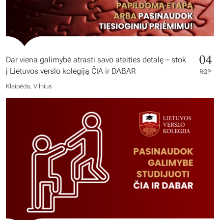
04
Dar viena galimybė atrasti savo ateities detalę – stok
į Lietuvos verslo kolegiją ČIA ir DABAR
RGP
Klaipėda, Vilnius