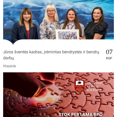
07
Jūros šventės kadras, įrėmintas bendrystės ir bendrų
darbų
RGP
Klaipėda