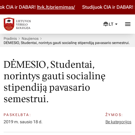
k ČIA ir DABAR!
ltvk.lt/priemimas/
Studijuok ČIA ir DABAR! 
LT
Pradinis
Naujienos
DĖMESIO, Studentai, norintys gauti socialinę stipendiją pavasario semestrui.
DĖMESIO, Studentai,
norintys gauti socialinę
stipendiją pavasario
semestrui.
PASKELBTA:
ŽYMOS:
2019 m. sausio 18 d.
Be kategorijos