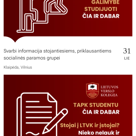
31
Svarbi informacija stojantiesiems, priklausantiems
socialinės paramos grupei
LIE
Klaipėda, Vilnius