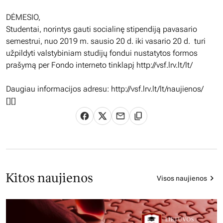
DĖMESIO,
Studentai, norintys gauti socialinę stipendiją pavasario
semestrui, nuo 2019 m. sausio 20 d. iki vasario 20 d. turi
užpildyti valstybiniam studijų fondui nustatytos formos
prašymą per Fondo interneto tinklapį http://vsf.lrv.lt/lt/
Daugiau informacijos adresu: http://vsf.lrv.lt/lt/naujienos/
[][]
Kitos naujienos
Visos naujienos