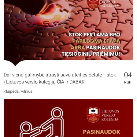
04
Dar viena galimybė atrasti savo ateities detalę – stok
į Lietuvos verslo kolegiją ČIA ir DABAR
RGP
Klaipėda, Vilnius