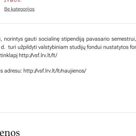
ŽYMOS:
Be kategorijos
 norintys gauti socialinę stipendiją pavasario semestru
 d. turi užpildyti valstybiniam studijų fondui nustatytos 
nklapį http://vsf.lrv.lt/lt/
adresu: http://vsf.lrv.lt/lt/naujienos/
ienos