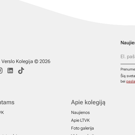
Naujie
s Verslo Kolegija © 2026
Prenume
Šią svet
bei
pasla
ntams
Apie kolegiją
VK
Naujienos
Apie LTVK
Foto galerija