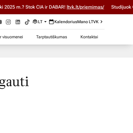
 2025 m.? Stok ČIA ir DABAR!
ltvk.lt/priemimas/
Studijuok ČI
LT
Kalendorius
Mano LTVK
ir visuomenei
Tarptautiškumas
Kontaktai
gauti