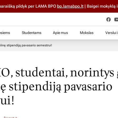
raišką pildyk per LAMA BPO
bp.lamabpo.lt
| Baigei mokyklą iki
esiems
Studentams
Apie mus
Mokslas
Verslui 
linę stipendiją pavasario semestrui!
, studentai, norintys 
ę stipendiją pavasario
ui!