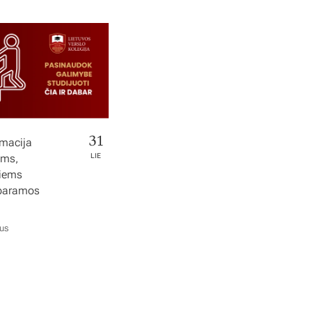
31
rmacija
ems,
LIE
tiems
 paramos
ius