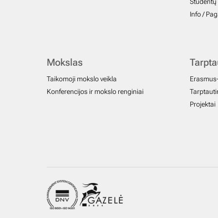
Studentų 
Info / Pa
Mokslas
Tarpt
Taikomoji mokslo veikla
Erasmus
Konferencijos ir mokslo renginiai
Tarptautin
Projektai