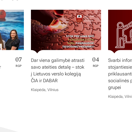
07
04
Dar viena galimybė atrasti
Svarbi info
r
RGP
savo ateities detalę – stok
RGP
stojantiesi
į Lietuvos verslo kolegiją
priklausan
ČIA ir DABAR
socialinės
grupei
Klaipėda, Vilnius
Klaipėda, Viln