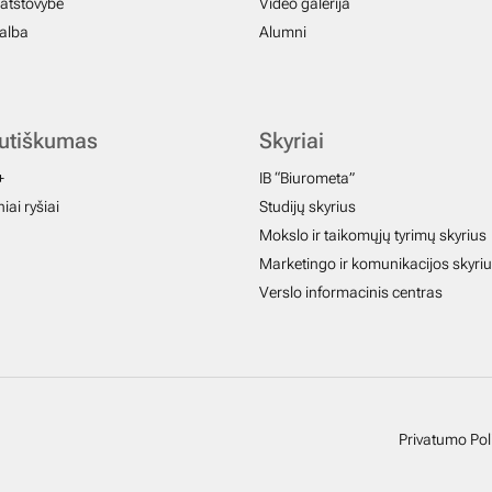
atstovybė
Video galerija
galba
Alumni
autiškumas
Skyriai
+
IB “Biurometa”
iai ryšiai
Studijų skyrius
Mokslo ir taikomųjų tyrimų skyrius
Marketingo ir komunikacijos skyri
Verslo informacinis centras
Privatumo Poli