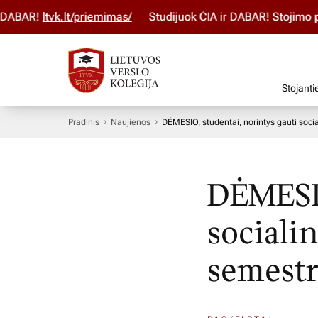
DABAR!
ltvk.lt/priemimas/
Studijuok ČIA ir DABAR! Stojimo pa
Stojanti
Pradinis
Naujienos
DĖMESIO, studentai, norintys gauti socia
DĖMESIO
socialin
semestr