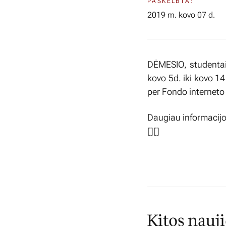
PASKELBTA:
2019 m. kovo 07 d.
DĖMESIO, studentai,
kovo 5d. iki kovo 14
per Fondo interneto ti
Daugiau informacijos 
[][]
Kitos nauj