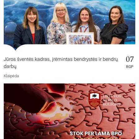
07
Jūros šventės kadras, įrėmintas bendrystės ir bendrų
darbų
RGP
Klaipėda