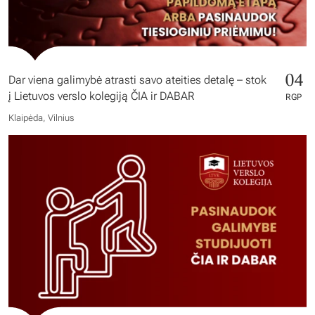
04
Dar viena galimybė atrasti savo ateities detalę – stok
į Lietuvos verslo kolegiją ČIA ir DABAR
RGP
Klaipėda, Vilnius