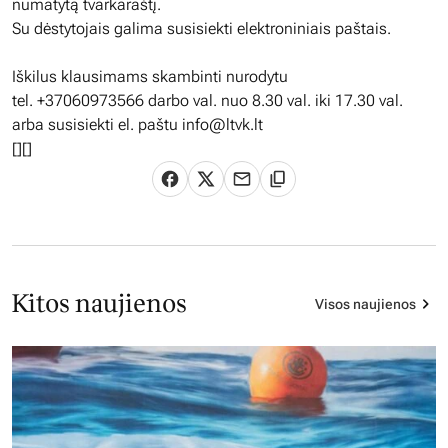
numatytą tvarkaraštį.
Su dėstytojais galima susisiekti elektroniniais paštais.
Iškilus klausimams skambinti nurodytu
tel. +37060973566 darbo val. nuo 8.30 val. iki 17.30 val.
arba susisiekti el. paštu
info@ltvk.lt
[][]
Kitos naujienos
Visos naujienos