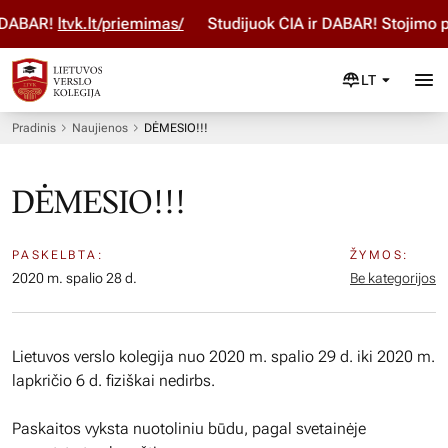
DABAR!
ltvk.lt/priemimas/
Studijuok ČIA ir DABAR! Stojimo pa
LT
Pradinis
Naujienos
DĖMESIO!!!
DĖMESIO!!!
PASKELBTA:
ŽYMOS:
2020 m. spalio 28 d.
Be kategorijos
Lietuvos verslo kolegija nuo 2020 m. spalio 29 d. iki 2020 m.
lapkričio 6 d. fiziškai nedirbs.
Paskaitos vyksta nuotoliniu būdu, pagal svetainėje