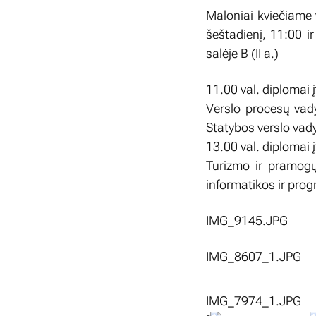
Maloniai kviečiame v
šeštadienį, 11:00 i
salėje B (II a.)
11.00 val. diplomai 
Verslo procesų vady
Statybos verslo va
13.00 val. diplomai 
Turizmo ir pramogų
informatikos ir pro
IMG_9145.JPG
IMG_8607_1.JPG
IMG_7974_1.JPG