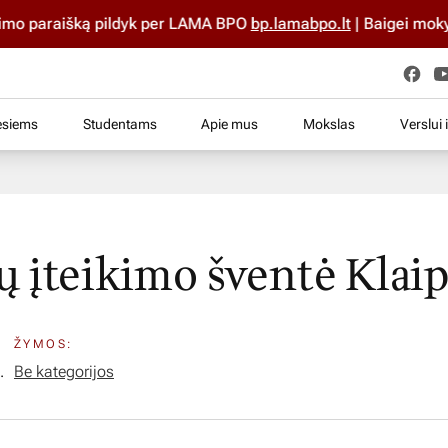
o paraišką pildyk per LAMA BPO
bp.lamabpo.lt
| Baigei mokyklą 
esiems
Studentams
Apie mus
Mokslas
Verslui 
 įteikimo šventė Klai
ŽYMOS:
.
Be kategorijos