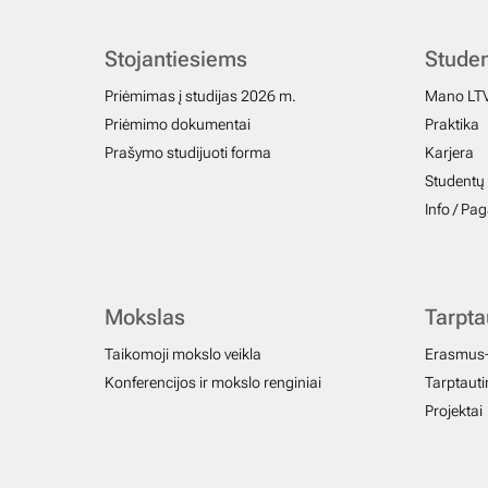
Stojantiesiems
Stude
Priėmimas į studijas 2026 m.
Mano LT
Priėmimo dokumentai
Praktika
Prašymo studijuoti forma
Karjera
Studentų 
Info / Pa
Mokslas
Tarpt
Taikomoji mokslo veikla
Erasmus
Konferencijos ir mokslo renginiai
Tarptautin
Projektai