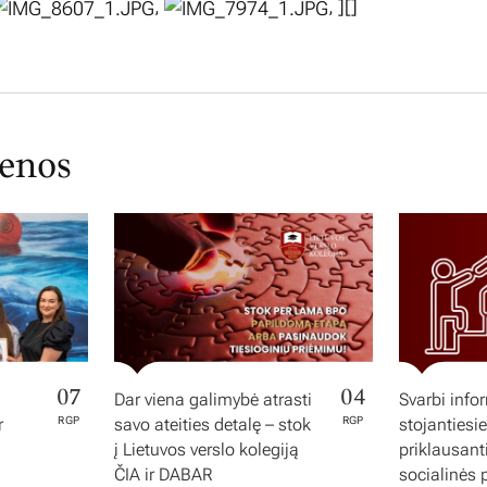
,
,
][]
ienos
07
04
Dar viena galimybė atrasti
Svarbi info
r
RGP
savo ateities detalę – stok
RGP
stojantiesi
į Lietuvos verslo kolegiją
priklausan
ČIA ir DABAR
socialinės