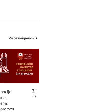
Visos naujienos
31
rmacija
ems,
LIE
tiems
 paramos