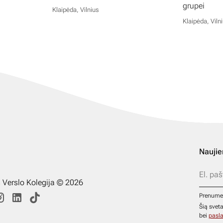
grupei
Klaipėda, Vilnius
Klaipėda, Viln
Naujie
s Verslo Kolegija © 2026
Prenume
Šią svet
bei
pasla