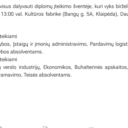
isus dalyvauti diplomų įteikimo šventėje, kuri vyks biržel
r 13:00 val. Kultūros fabrike (Bangų g. 5A, Klaipėda), Da
įteikiami
bos, Įstaigų ir įmonių administravimo, Pardavimų logis
dybos absolventams.
įteikiami
 verslo industrijų, Ekonomikos, Buhalterinės apskaitos
gramavimo, Teisės absolventams.