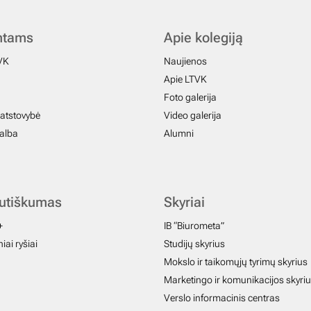
ntams
Apie kolegiją
VK
Naujienos
Apie LTVK
Foto galerija
atstovybė
Video galerija
galba
Alumni
autiškumas
Skyriai
+
IB “Biurometa”
iai ryšiai
Studijų skyrius
Mokslo ir taikomųjų tyrimų skyrius
Marketingo ir komunikacijos skyri
Verslo informacinis centras