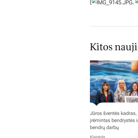
[
,
Kitos nauj
Jūros šventės kadras,
įrėmintas bendrystės i
bendrų darbų
Klaipėda