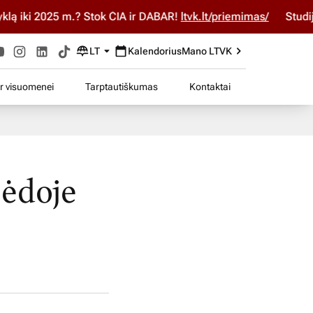
iki 2025 m.? Stok ČIA ir DABAR!
ltvk.lt/priemimas/
Studijuok
LT
Kalendorius
Mano LTVK
ir visuomenei
Tarptautiškumas
Kontaktai
pėdoje