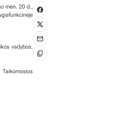
io mėn. 20 d.,
ugiafunkcinėje
tikos vadybos,
, Taikomosios