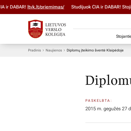
ir DABAR!
ltvk.lt/priemimas/
Studijuok ČIA ir DABAR! Stojim
Stojanti
Pradinis
Naujienos
Diplomų įteikimo šventė Klaipėdoje
Diplomų
PASKELBTA:
2015 m. gegužės 27 d