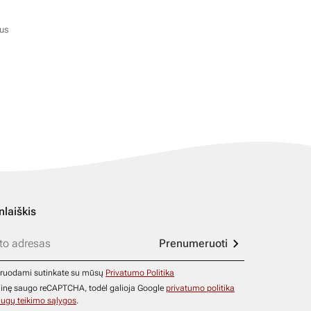
ius
nlaiškis
Prenumeruoti
ruodami sutinkate su mūsų
Privatumo Politika
ainę saugo reCAPTCHA, todėl galioja Google
privatumo politika
ugų teikimo sąlygos
.