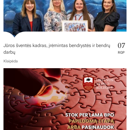
07
Jūros šventės kadras, įrėmintas bendrystės ir bendrų
darbų
RGP
Klaipėda