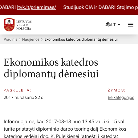
ABAR!
ltvk.lt/priemimas/
Studijuok ČIA ir DABAR! Stojimo pa
LT
Pradinis
Naujienos
Ekonomikos katedros diplomantų dėmesiui
Ekonomikos katedros
diplomantų dėmesiui
PASKELBTA:
ŽYMOS:
2017 m. vasario 22 d.
Be kategorijos
Informuojame, kad 2017-03-13 nuo 13.45 val. iki 15 val.
turite pristatyti diplominio darbo teorinę dalį Ekonomikos
katedros vedėjai doc. K. Puleikienei (atnešti į katedrą).