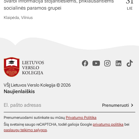
31
Svarbi informacija stojantiesiems, priklausantiems
socialinės paramos grupei
LIE
Klaipėda, Vilnius
VŠĮ Lietuvos Verslo Kolegija © 2026
Naujienlaiškis
Prenumeruoti
Prenumeruodami sutinkate su mūsų
Privatumo Politika
Šią svetainę saugo reCAPTCHA, todėl galioja Google
privatumo politika
bei
paslaugų teikimo sąlygos
.