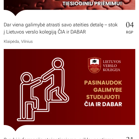
04
Dar viena galimybė atrasti savo ateities detalę – stok
į Lietuvos verslo kolegiją ČIA ir DABAR
RGP
Klaipėda, Vilnius