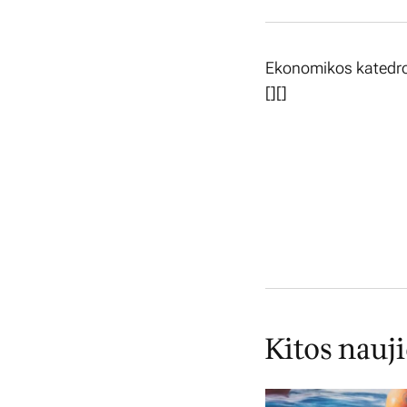
Ekonomikos katedro
[][]
Kitos nauj