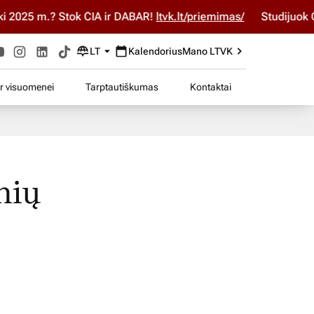
2025 m.? Stok ČIA ir DABAR!
ltvk.lt/priemimas/
Studijuok ČIA
LT
Kalendorius
Mano LTVK
ir visuomenei
Tarptautiškumas
Kontaktai
nių