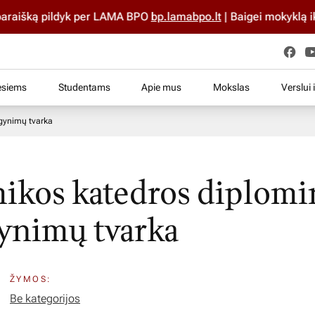
aišką pildyk per LAMA BPO
bp.lamabpo.lt
| Baigei mokyklą iki 
esiems
Studentams
Apie mus
Mokslas
Verslui 
gynimų tvarka
kos katedros diplomi
ynimų tvarka
ŽYMOS:
Be kategorijos