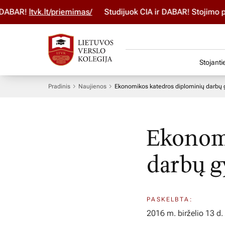
ABAR!
ltvk.lt/priemimas/
Studijuok ČIA ir DABAR! Stojimo par
Stojanti
Pradinis
Naujienos
Ekonomikos katedros diplominių darbų 
Ekonomi
darbų g
PASKELBTA:
2016 m. birželio 13 d.