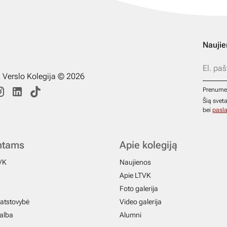
Naujie
s Verslo Kolegija © 2026
Prenume
Šią svet
bei
pasla
ntams
Apie kolegiją
VK
Naujienos
Apie LTVK
Foto galerija
atstovybė
Video galerija
galba
Alumni