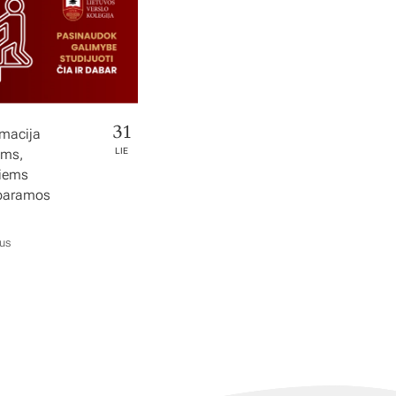
31
rmacija
ems,
LIE
tiems
 paramos
ius