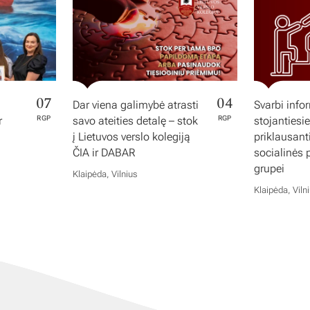
07
04
Dar viena galimybė atrasti
Svarbi info
r
RGP
savo ateities detalę – stok
RGP
stojantiesi
į Lietuvos verslo kolegiją
priklausan
ČIA ir DABAR
socialinės
grupei
Klaipėda, Vilnius
Klaipėda, Viln