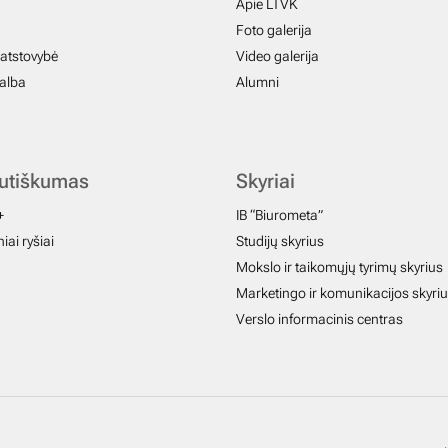
Apie LTVK
Foto galerija
atstovybė
Video galerija
galba
Alumni
autiškumas
Skyriai
+
IB “Biurometa”
iai ryšiai
Studijų skyrius
Mokslo ir taikomųjų tyrimų skyrius
Marketingo ir komunikacijos skyri
Verslo informacinis centras