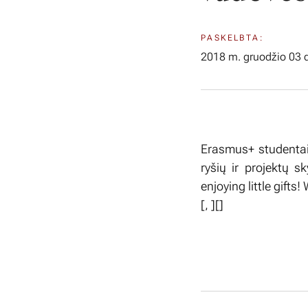
PASKELBTA:
2018 m. gruodžio 03 d
Erasmus+ studentai
ryšių ir projektų 
enjoying little gifts
[
,
][]