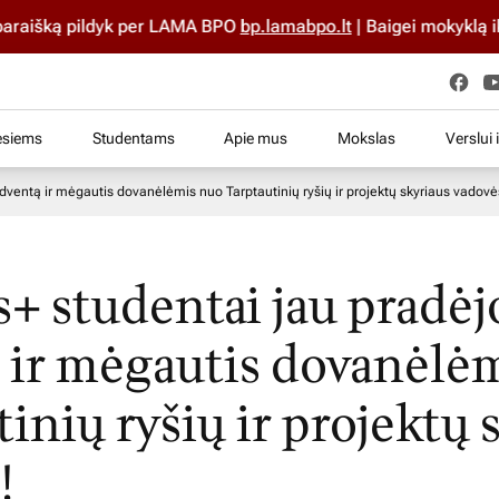
aišką pildyk per LAMA BPO
bp.lamabpo.lt
| Baigei mokyklą iki 
esiems
Studentams
Apie mus
Mokslas
Verslui 
dventą ir mėgautis dovanėlėmis nuo Tarptautinių ryšių ir projektų skyriaus vadovė
+ studentai jau pradėjo
 ir mėgautis dovanėlė
inių ryšių ir projektų 
!