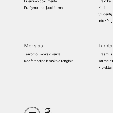
Priėmimo dokumentai
Praktika
Prašymo studijuoti forma
Karjera
Studentų 
Info / Pa
Mokslas
Tarpt
Taikomoji mokslo veikla
Erasmus
Konferencijos ir mokslo renginiai
Tarptautin
Projektai