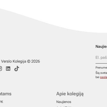
Naujie
s Verslo Kolegija © 2026
Prenume
Šią svet
bei
pasla
ntams
Apie kolegiją
VK
Naujienos