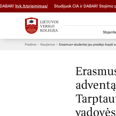
ABAR!
ltvk.lt/priemimas/
Studijuok ČIA ir DABAR! Stojimo par
Stojanti
Pradinis
Naujienos
Erasmus+ studentai jau pradėjo švęsti a
Erasmus
adventą
Tarptaut
vadovės