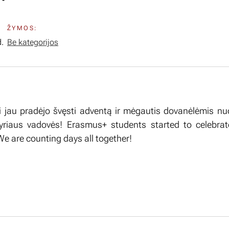
ŽYMOS:
.
Be kategorijos
 jau pradėjo švęsti adventą ir mėgautis dovanėlėmis nu
skyriaus vadovės! Erasmus+ students started to celebra
! We are counting days all together!