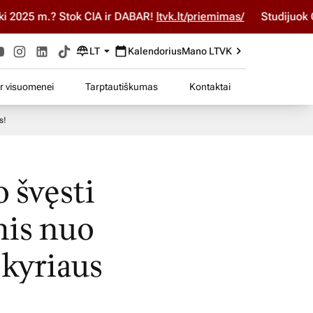
2025 m.? Stok ČIA ir DABAR!
ltvk.lt/priemimas/
Studijuok ČIA
LT
Kalendorius
Mano LTVK
ir visuomenei
Tarptautiškumas
Kontaktai
s!
 švęsti
mis nuo
skyriaus