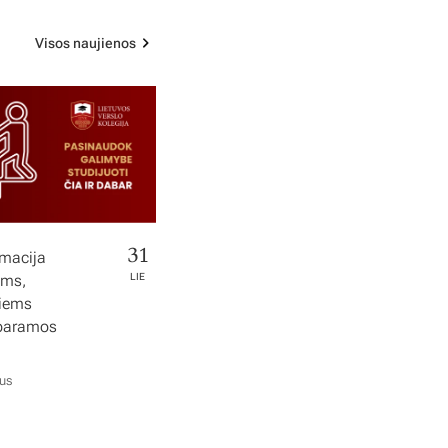
Visos naujienos
31
rmacija
ems,
LIE
tiems
 paramos
ius