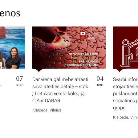
ienos
07
04
Dar viena galimybė atrasti
Svarbi info
r
RGP
savo ateities detalę – stok
RGP
stojantiesi
į Lietuvos verslo kolegiją
priklausan
ČIA ir DABAR
socialinės
grupei
Klaipėda, Vilnius
Klaipėda, Viln