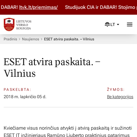
DABAR!
ltvk.lt/priemimas/
Studijuok ČIA ir DABAR! Stojimo p
LT
Pradinis
Naujienos
ESET atvira paskaita. – Vilnius
ESET atvira paskaita. –
Vilnius
PASKELBTA:
ŽYMOS:
2018 m. lapkričio 05 d.
Be kategorijos
Kviečiame visus norinčius atvykti į atvirą paskaitą ir sužinoti
ESET IT inžinieriaus Ramūno Liuberto praktinius patarimus