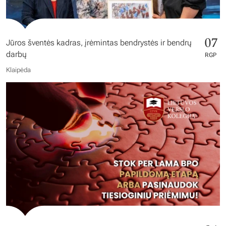
07
Jūros šventės kadras, įrėmintas bendrystės ir bendrų
darbų
RGP
Klaipėda