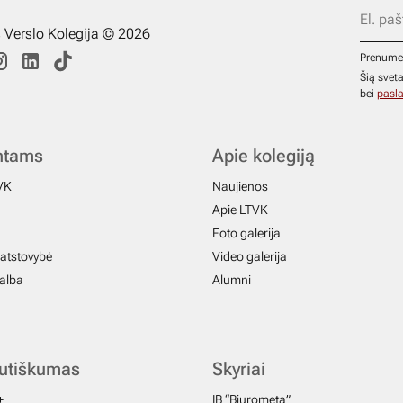
s Verslo Kolegija © 2026
Prenume
Šią svet
bei
pasla
ntams
Apie kolegiją
VK
Naujienos
Apie LTVK
Foto galerija
atstovybė
Video galerija
galba
Alumni
autiškumas
Skyriai
+
IB “Biurometa”