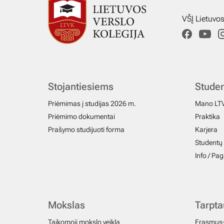
VŠĮ Lietuvo
Stojantiesiems
Stude
Priėmimas į studijas 2026 m.
Mano LT
Priėmimo dokumentai
Praktika
Prašymo studijuoti forma
Karjera
Studentų 
Info / Pa
Mokslas
Tarpt
Taikomoji mokslo veikla
Erasmus