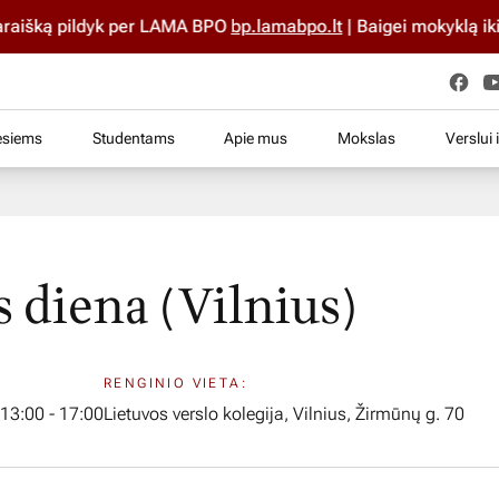
aišką pildyk per LAMA BPO
bp.lamabpo.lt
| Baigei mokyklą iki 2
esiems
Studentams
Apie mus
Mokslas
Verslui 
 diena (Vilnius)
RENGINIO VIETA:
 13:00 - 17:00
Lietuvos verslo kolegija, Vilnius, Žirmūnų g. 70