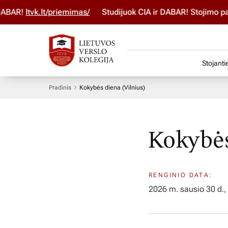
BAR!
ltvk.lt/priemimas/
Studijuok ČIA ir DABAR! Stojimo par
Stojanti
Pradinis
Kokybės diena (Vilnius)
Kokybės
RENGINIO DATA:
2026 m. sausio 30 d.,