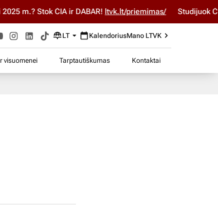
025 m.? Stok ČIA ir DABAR!
ltvk.lt/priemimas/
Studijuok ČIA 
LT
Kalendorius
Mano LTVK
ir visuomenei
Tarptautiškumas
Kontaktai