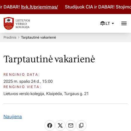
 ir DABAR!
ltvk.lt/priemimas/
Studijuok ČIA ir DABAR! Stojim
LT
Pradinis
Tarptautinė vakarienė
Tarptautinė vakarienė
RENGINIO DATA:
2025 m. spalio 24 d., 15:00
RENGINIO VIETA:
Lietuvos verslo kolegija, Klaipėda, Turgaus g. 21
Naujiena