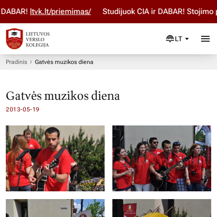
ABAR!
ltvk.lt/priemimas/
Studijuok ČIA ir DABAR! Stojimo pa
LT
Pradinis
Gatvės muzikos diena
Gatvės muzikos diena
2013-05-19