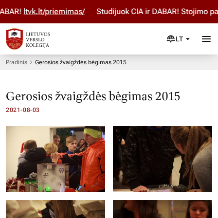
BAR!
ltvk.lt/priemimas/
Studijuok ČIA ir DABAR! Stojimo para
LT
Pradinis
Gerosios žvaigždės bėgimas 2015
Gerosios žvaigždės bėgimas 2015
2021-08-03