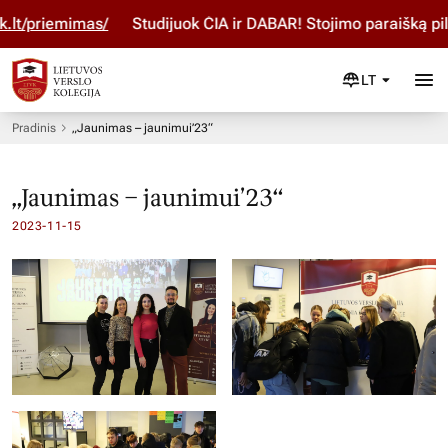
udijuok ČIA ir DABAR! Stojimo paraišką pildyk per LAMA BPO
b
LT
Pradinis
„Jaunimas – jaunimui’23“
„Jaunimas – jaunimui’23“
2023-11-15